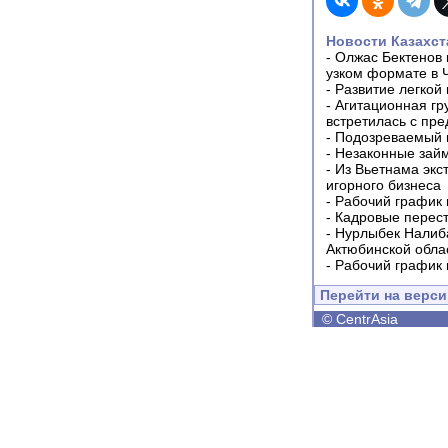
Новости Казахст
-
Олжас Бектенов 
узком формате в 
-
Развитие легкой
-
Агитационная гр
встретилась с пр
-
Подозреваемый в
-
Незаконные займ
-
Из Вьетнама экс
игорного бизнеса
-
Рабочий график 
-
Кадровые перес
-
Нурлыбек Налиб
Актюбинской обла
-
Рабочий график 
Перейти на верс
©
CentrAsia