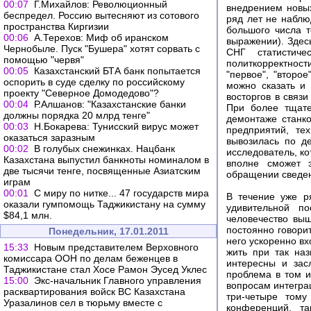
00:07
Г.Михайлов: Революционный
внедрением новых
беспредел. Россию вытесняют из сотового
ряд лет не наблю
пространства Киргизии
большого числа т
00:06
А.Терехов: Миф об иранском
выражении). Здес
Чернобыле. Пуск "Бушера" хотят сорвать с
СНГ статистиче
помощью "червя"
политкорректност
00:05
Казахстанский БТА банк попытается
"первое", "второ
оспорить в суде сделку по российскому
можно сказать и
проекту "Северное Домодедово"?
восторгов в связ
00:04
Р.Алшанов: "Казахстанские банки
При более тщате
должны порядка 20 млрд тенге"
демонтаже станк
00:03
Н.Бокарева: Тунисский вирус может
предприятий, те
оказаться заразным
вывозилась по д
00:02
В голубых снежинках. Нацбанк
исследователь, к
Казахстана выпустил банкноты номиналом в
вполне сможет 
две тысячи тенге, посвященные Азиатским
обращении сведе
играм
00:01
С миру по нитке... 47 государств мира
В течение уже р
оказали гумпомощь Таджикистану на сумму
удивительной п
$84,1 млн.
человечество вы
постоянно говори
Понедельник, 17.01.2011
него ускоренно вх
15:33
Новым представителем Верховного
жить при так на
комиссара ООН по делам беженцев в
интересны и зас
Таджикистане стал Хосе Рамон Эусед Уклес
проблема в том 
15:00
Экс-начальник Главного управления
вопросам интеграц
расквартирования войск ВС Казахстана
три-четыре тому
Уразалинов сел в тюрьму вместе с
конференций, та