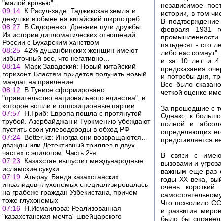
"малой кровью"...
независимое пост
09:14
К.Расул-заде: Таджикская земля и
истории, в том ч
девушки в обмен на китайский ширпотреб
В подтверждение 
08:27
В.Сидоренко: Древние пути дружбы.
февраля 1931 г
Из истории дипломатических отношений
промышленности. 
России с Бухарским ханством
пятьдесят - сто л
08:25
42% душанбинских женщин имеют
либо нас сомнут".
избыточный вес, что негативно...
и за 10 лет и 4
08:14
Марк Завадский: Новый китайский
предсказания оче
горизонт. Властям придется получать новый
и потребы дня, тр
мандат на правление
Все было сказано
08:12
В Тунисе сформировано
четкой оценке им
"правительство национального единства", в
которое вошли и оппозиционные партии
За прошедшие с т
07:57
Н.Гриб: Европа пошла с протянутой
Однако, к большо
трубой. Азербайджан и Туркмению убеждают
полной и абсолю
пустить свои углеводороды в обход РФ
определяющих его
07:24
Вetter.kz: Иногда они возвращаются…
представляется в
дважды или Детективный триллер в двух
частях с эпилогом. Часть 2-я
В связи с имею
07:23
Казахстан выпустит международные
вызовами и угроз
исламские сукуки
важным еще раз о
07:19
Атырау. Банда казахстанских
годы ХХ века, вы
инвалидов-глухонемых специализировалась
очень короткий 
на грабеже граждан Узбекистана, причем
самостоятельному
тоже глухонемых
Что позволило С
07:16
Н.Исмаилова: Реализованная
и развития миро
"казахстанская мечта" швейцарского
было бы справедл