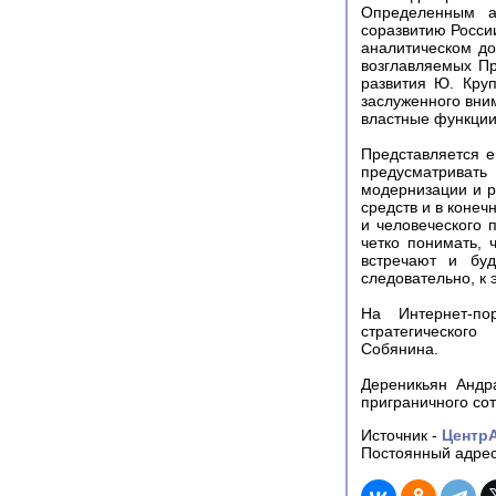
Определенным а
соразвитию Росси
аналитическом до
возглавляемых Пр
развития Ю. Кру
заслуженного вни
властные функции
Представляется е
предусматривать
модернизации и р
средств и в конеч
и человеческого 
четко понимать,
встречают и буд
следовательно, к
На Интернет-по
стратегического
Собянина.
Дереникьян Андр
приграничного со
Источник -
Центр
Постоянный адрес