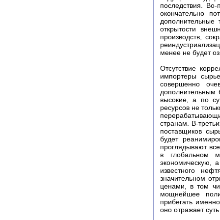
последствия. Во
окончательно по
дополнительные 
открытости внеш
производств, со
реиндустриализа
менее не будет оз
Отсутствие корр
импортеры сырье
совершенно оче
дополнительным б
высокие, а по с
ресурсов не тольк
перерабатывающих
странам. В-треть
поставщиков сыр
будет реанимиро
проглядывают все 
в глобальном м
экономическую, а
известного нефт
значительном отр
ценами, в том чи
мощнейшее поли
прибегать именно
оно отражает суть