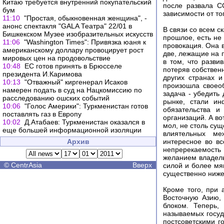
Китаю требуется внутренний покупательский
после развала С
бум
зависимости от то
11:10
"Простая, обыкновенная женщина", -
анонс спектакля "GALA Театра" 22/01 в
В связи со всем с
Бишкекском Музее изобразительных искусств
прошлое, есть не
11:06
"Washington Times": Привязка юаня к
провокация. Она 
американскому доллару провоцирует рост
две, лежащие на п
мировых цен на продовольствие
в том, что разви
10:48
ЕС готов принять в Брюсселе
потеряв собствен
президента И.Каримова
других странах и
10:13
"Отважный" киргенерал Исаков
произошла своеоб
намерен подать в суд на Нацкомиссию по
задача - убедить
расследованию ошских событий
рынке, стали ин
10:06
"Голос Америки": Туркменистан готов
обязательства и
поставлять газ в Европу
организаций. А в
10:02
Д.Атабаев: Туркменистан оказался в
мол, не столь су
еще большей информационной изоляции
влиятельных ме
Архив
интересное во вс
непререкаемость
желанием владель
©
CentrAsia
Вверх
силой и более мя
существенно ниже
Кроме того, при 
Восточную Азию, 
блоком. Теперь,
называемых госуд
постсоветскими г