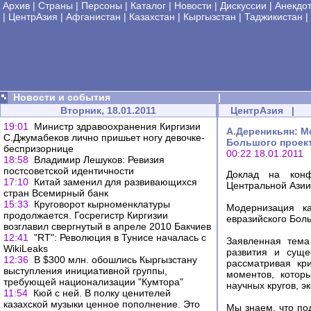
Архив
|
Страны
|
Персоны
|
Каталог
|
Новости
|
Дискуссии
|
Анекдо
|
ЦентрАзия
|
Афганистан
|
Казахстан
|
Кыргызстан
|
Таджикистан
|
Новости и события
|
Вторник, 18.01.2011
ЦентрАзия
|
19:01
Министр здравоохранения Киргизии
А.Дереникьян: М
С.Джумабеков лично пришьет ногу девочке-
Большого проек
беспризорнице
00:22 18.01.2011
18:58
Владимир Лешуков: Ревизия
постсоветской идентичности
Доклад на конф
17:10
Китай заменил для развивающихся
Центральной Азии 
стран Всемирный банк
15:33
Круговорот кырноменклатуры
Модернизация ка
продолжается. Госрегистр Киргизии
евразийского Бол
возглавил свергнутый в апреле 2010 Бакчиев
12:41
"RT": Революция в Тунисе началась с
Заявленная тема
WikiLeaks
развития и суще
12:36
В $300 млн. обошлись Кыргызстану
рассматривая кр
выступления инициативной группы,
моментов, котор
требующей национализации "Кумтора"
научных кругов, э
11:54
Кюй с ней. В полку ценителей
казахской музыки ценное пополнение. Это
Мы знаем, что по