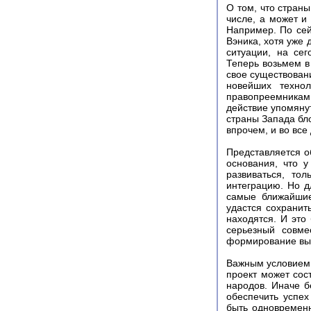
О том, что страны
числе, а может и
Например. По сей
Вэника, хотя уже 
ситуации, на се
Теперь возьмем в
свое существован
новейших технол
правопреемникам
действие упомяну
страны Запада бл
впрочем, и во все
Представляется 
основания, что 
развиваться, то
интеграцию. Но д
самые ближайшие
удастся сохранит
находятся. И это
серьезный совме
формирование выс
Важным условием 
проект может сос
народов. Иначе б
обеспечить успе
быть одновременн