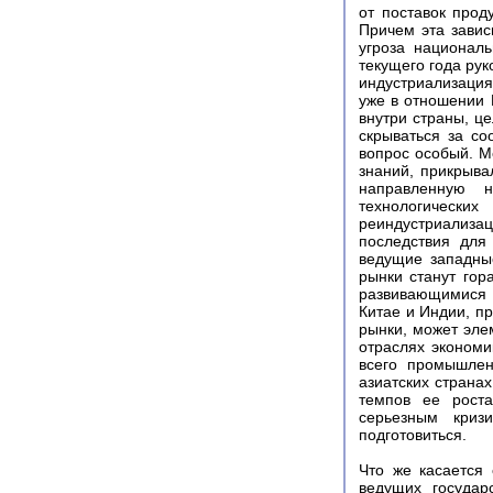
от поставок прод
Причем эта завис
угроза националь
текущего года ру
индустриализация.
уже в отношении 
внутри страны, ц
скрываться за с
вопрос особый. М
знаний, прикрыва
направленную 
технологически
реиндустриализац
последствия для
ведущие западны
рынки станут гор
развивающимися э
Китае и Индии, п
рынки, может эле
отраслях экономи
всего промышлен
азиатских страна
темпов ее рост
серьезным криз
подготовиться.
Что же касается 
ведущих государ