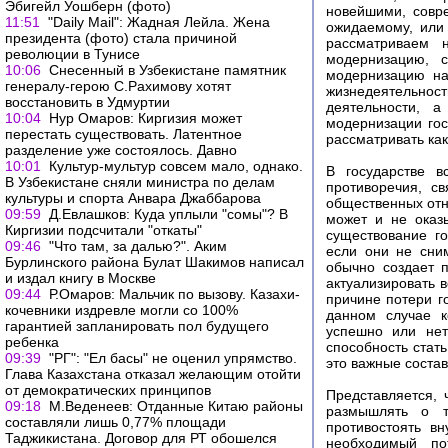
Эбигейл Уошберн (фото)
новейшими, совр
11:51
"Daily Mail": Жадная Лейла. Жена
ожидаемому, или 
президента (фото) стала причиной
рассматриваем 
революции в Тунисе
модернизацию, 
10:06
Снесенный в Узбекистане памятник
модернизацию на
генералу-герою С.Рахимову хотят
жизнедеятельно
восстановить в Удмуртии
деятельности, а
10:04
Нур Омаров: Киргизия может
модернизации гос
перестать существовать. Латентное
рассматривать как
разделение уже состоялось. Давно
10:01
Культур-мультур совсем мало, однако.
В государстве в
В Узбекистане сняли министра по делам
противоречия, с
культуры и спорта Анвара Джаббарова
общественных отн
09:59
Д.Евлашков: Куда уплыли "сомы"? В
может и не оказ
Киргизии подсчитали "откаты"
существование г
09:46
"Что там, за далью?". Аким
если они не сни
Бурлинского района Булат Шакимов написал
обычно создает 
и издал книгу в Москве
актуализировать 
09:44
Р.Омаров: Мальчик по вызову. Казахи-
причине потери г
кочевники издревле могли со 100%
данном случае к
гарантией запланировать пол будущего
успешно или нет
ребенка
способность стат
09:39
"РГ": "Ел басы" не оценил упрямство.
это важные соста
Глава Казахстана отказал желающим отойти
от демократических принципов
Представляется, 
09:18
М.Веденеев: Отданные Китаю районы
размышлять о т
составляли лишь 0,77% площади
противостоять в
Таджикистана. Договор для РТ обошелся
необходимый по