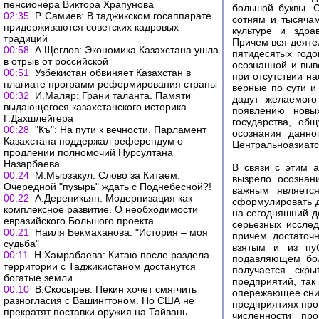
пенсионера Виктора Храпунова
большой буквы. С
02:35
Р. Самиев: В таджикском госаппарате
сотням и тысячам
придерживаются советских кадровых
культуре и здра
традиций
Причем вся деятел
00:58
А.Щеглов: Экономика Казахстана ушла
пятидесятых годо
в отрыв от российской
осознанной и выв
00:51
Узбекистан обвиняет Казахстан в
при отсутствии н
плагиате программ реформирования страны
верные по сути 
00:32
И.Маляр: Грани таланта. Памяти
дадут желаемого
выдающегося казахстанского историка
появлению новы
Г.Дахшлейгера
государства, об
00:28
"Къ": На пути к вечности. Парламент
осознания данно
Казахстана поддержал референдум о
Центральноазиатск
продлении полномочий Нурсултана
Назарбаева
В связи с этим а
00:24
М.Мырзакул: Слово за Китаем.
вызрело осознан
Очередной "пузырь" ждать с Поднебесной?!
важным являетс
00:22
А.Дереникьян: Модернизация как
сформулировать д
комплексное развитие. О необходимости
на сегодняшний д
евразийского Большого проекта
серьезных исслед
00:21
Наиля Бекмаханова: "История – моя
причем достаточ
судьба"
взятым и из пуб
00:11
Н.Хамрабаева: Китаю после раздела
подавляющем бол
территории с Таджикистаном достанутся
получается скры
богатые земли
предприятий, так
00:10
В.Скосырев: Пекин хочет смягчить
опережающее сниж
разногласия с Вашингтоном. Но США не
предприятиях про
прекратят поставки оружия на Тайвань
численности пр