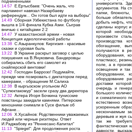
подчиненными
университета. З
14:57
Е.Ертысбаев: "Очень жаль, что
аргументов. На ст
парламент навязал Назарбаеву
папки, блокноты,
референдум... Он готов был идти на выборы"
больше обязатель
14:49
Сборная Узбекистана по футболу
добыть нефть, чт
вышла в 1/4 финала Кубка Азии. Сыграв
сделаны корпус и
вничью с китайцами 2:2
которой необход
14:47
У казахстанской армии - новая
произвести стал
Концепция идеологической работы
производства к
13:38
С.Азыранкулов: Киргизия - красивые
обогащение, вы
сказки и суровая быль
получаются в ре
13:22
В Украине раскрыт заговор с целью
оборудования, к
покушения на В.Януковича. Бандеровцы
пластмасс, резин
собирались сбить его самолет из
поле, а в произв
снайперской винтовки!
освещение и так 
12:42
Господин Баррозо! Подумайте,
оборудовании, к
прежде чем позировать с диктатором перед
оборудование ра
камерами, - обращение М.Салиха
доставки которо
12:38
В кыргызском угольном АО
очередь и генер
"Сулюктакомур" засели сразу два директора
большого количес
12:32
Актера Игоря Бочкина тунисские
и схематичного пе
повстанцы закидали камнями. Питерские
естественно воз
киношники снимали в Сусе фильм об
ускоренным обра
Афгане...
нескончаемым за
12:06
Х.Хусайнов: Родственники уважаемых
деревьев и жуя с
людей или черные риэлтеры. Ответ
так же требует
И.Раджабову из "Реннесанс-Капитал"
фантастическая к
11:13
"Spiegel": Для продолжения роста
давности, высказ