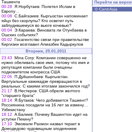
Ташкента
Перейти на верс
00:28
Я.Норбутаев: Полетел Ислам в
©
CentrAsia
Европу…
00:08
С.Байгазиев: Кыргызстан напоминает
яйцо без скорлупы? Кто осветит путь
заблудившемуся во вьюге кочевью?
00:04
Э.Караева: Виновата ли Отунбаева в
Ошских событиях?
00:02
Госагентство связи при правительстве
Киргизии возглавил Алмазбек Кадыркулов
Вторник, 25.01.2011
23:43
Mina Corp: Компании совершенно не
нужно обеливать свое имя, потому что имя и
репутация компании были очищены
подкомитетом конгресса США
22:05
П.Дуйшонбаев: Кыргызстан.
Виртуальные камикадзе превращаются в
реальных. С какими итогами закончился год?
21:17
В.Нестеров: США обрели желтого
"старшего брата"
18:14
Я.Бутаков: Чего добивается Ташкент?
Россиянина посадили на 16 лет за измену…
Узбекистану
18:12
А.Балиев: Почему Вашингтон идет на
уступки Пекину?
17:10
Эмомали Рахмон назвал теракт в
Домодедово чудовищным злодеянием