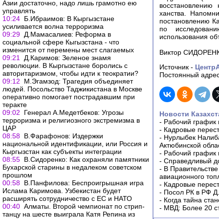
Азии достаточно, надо лишь грамотно ею
восстановлению 
управлять
ханства. Напомни
10:24
Б.Ибраимов: В Кыргызстане
постановлению Ка
усиливается волна терроризма
по исследовани
09:29
Д.Мамасалиев: Реформа в
использования об
социальной сфере Кыгызстана - что
изменится от перемены мест слагаемых
Виктор СИДОРЕНК
09:21
Д.Каримов: Зеленое знамя
революции. В Кыргызстане боролись с
Источник -
Центр
авторитаризмом, чтобы идти к теократии?
Постоянный адрес
09:12
М.Эгамзод: Трагедия объединяет
людей. Посольство Таджикистана в Москве
оперативно помогает пострадавшим при
теракте
09:02
Генерал А.Медетбеков: Угрозы
Новости Казахст
терроризма и религиозного экстремизма в
-
Рабочий график 
ЦАР
-
Кадровые перес
08:58
В.Фарафонов: Издержки
-
Нурлыбек Налиб
национальной идентификации, или Россия и
Актюбинской обла
Кыргызстан как субъекты интеграции
-
Рабочий график 
08:55
В.Сидоренко: Как охраняли памятники
-
Справедливый до
Бухарской старины в недалеком советском
-
В Правительстве
прошлом
авиационного топ
00:58
В.Панфилова: Беспроигрышная игра
-
Кадровые перес
Ислама Каримова. Узбекистан будет
-
Посол РК в РФ Д
расширять сотрудничество с ЕС и НАТО
-
Когда тайна ста
00:40
Алматы. Второй чемпионат по стрип-
-
МВД: Более 20 с
танцу на шесте выиграла Катя Репина из