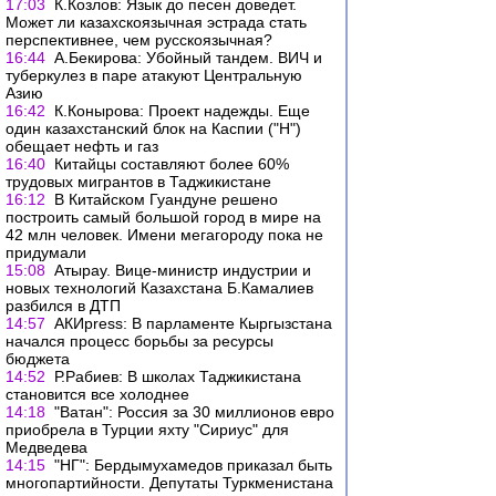
17:03
К.Козлов: Язык до песен доведет.
Может ли казахскоязычная эстрада стать
перспективнее, чем русскоязычная?
16:44
А.Бекирова: Убойный тандем. ВИЧ и
туберкулез в паре атакуют Центральную
Азию
16:42
К.Конырова: Проект надежды. Еще
один казахстанский блок на Каспии ("Н")
обещает нефть и газ
16:40
Китайцы составляют более 60%
трудовых мигрантов в Таджикистане
16:12
В Китайском Гуандуне решено
построить самый большой город в мире на
42 млн человек. Имени мегагороду пока не
придумали
15:08
Атырау. Вице-министр индустрии и
новых технологий Казахстана Б.Камалиев
разбился в ДТП
14:57
АКИpress: В парламенте Кыргызстана
начался процесс борьбы за ресурсы
бюджета
14:52
Р.Рабиев: В школах Таджикистана
становится все холоднее
14:18
"Ватан": Россия за 30 миллионов евро
приобрела в Турции яхту "Сириус" для
Медведева
14:15
"НГ": Бердымухамедов приказал быть
многопартийности. Депутаты Туркменистана