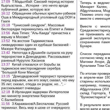
17:09
Т.Мадылбай: Сакский период истории
Теперь в ведомс
Кыргызстана... История - это нечто вроде
Минарет Калян, 
публичной девки, которую все
Абдуллахана, Мод
16:12
Обращение обычных крестьян-узбеков
Помимо этого гор
Оша в Международный уголовный суд ООН в
вместе с имеющим
Гааге
15:18
"Тунисский синдром". Массовые
Вместе с много
беспорядки перекинулись на Египет и Ливан
Средазкомстарису
13:56
Asia Times: "Аль-Каида" причастна к
не признавать ис
взрыву в Москве?
данной эксплуат
13:52
На востоке Таджикистана
сохранению памя
ликвидирован один из курбаши басмачей -
Бухаре.
Мазори Фатхиддинов
13:42
Непогода в Душанбе сыграла на руку
Список переданн
террористам в Домодедово. Рассказывает
согласно чему, в
раненый Нурулло Хасанов
Магокки Атори, 
13:37
Китай отказался от борьбы за
Купалами Токи Са
таджикское месторождение серебра
"Большой Кони Мансур"
По итогам провер
13:15
"Домодедовский террорист прокричал
в апреле-мае 19
перед взрывом, как его зовут, сказал, что ему
старины использо
35 лет, сказал, откуда он родом, но...", -
например, помещ
рассказывают очевидцы
Абдуллахана (XVI 
12:18
В Ирландии задержан Интерполом
склад Горторга,
экс-министр энергетики Киргизии
"Бухкомстариса" и
С.Балкибеков
11:56
З.Каражанов/А.Беспалова: Русский
В результате все
терминал. Весь мир в шоке от очередного
могло идти и речи