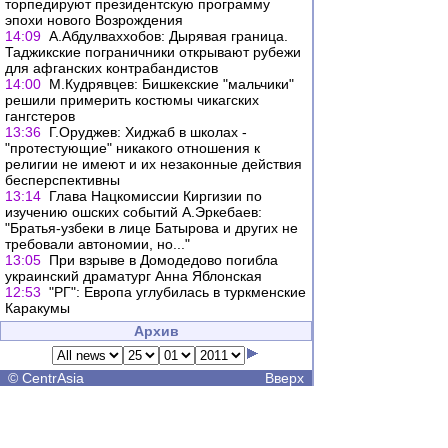
торпедируют президентскую программу
эпохи нового Возрождения
14:09
А.Абдулваххобов: Дырявая граница.
Таджикские пограничники открывают рубежи
для афганских контрабандистов
14:00
М.Кудрявцев: Бишкекские "мальчики"
решили примерить костюмы чикагских
гангстеров
13:36
Г.Оруджев: Хиджаб в школах -
"протестующие" никакого отношения к
религии не имеют и их незаконные действия
бесперспективны
13:14
Глава Нацкомиссии Киргизии по
изучению ошских событий А.Эркебаев:
"Братья-узбеки в лице Батырова и других не
требовали автономии, но..."
13:05
При взрыве в Домодедово погибла
украинский драматург Анна Яблонская
12:53
"РГ": Европа углубилась в туркменские
Каракумы
Архив
©
CentrAsia
Вверх