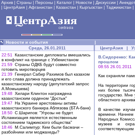
Архив
|
Страны
|
Персоны
|
Каталог
|
Новости
|
Дискуссии
|
Анекдо
|
ЦентрАзия
|
Афганистан
|
Казахстан
|
Кыргызстан
|
Таджикистан
|
Новости и события
|
Среда, 26.01.2011
ЦентрАзия
|
У
22:51
Казахстанские дипломаты вмешались
В.Сидоренко: Ка
в конфликт на границе с Узбекистаном
прошлом
21:59
Страны ОДКБ будут совместно
08:55 26.01.2011
готовить миротворцев
21:39
Генерал Сабир Рахимов был казахом
Как охраняли пам
и его слава должна принадлежать
казахстанскому народу (депутатский запрос
На территории го
А.Момышева)
них более тысяч
19:48
Хилари Клинтон награждена
государство. Мне
казахстанским орденом "Достык"
областного архива
19:47
На Украине арестованы активы
казахстанского банкира Аблязова (БТА-банк)
В качестве изуч
18:50
С.Шарипов: "Угрозы не будет.
времени. Начнем 
Исламизация является естественным
Народных Комисса
состоянием таджикского общества"
музеев и охран
18:46
М.Салимпур: Кем были басмачи –
соответствующим 
разбойники или моджахеды?