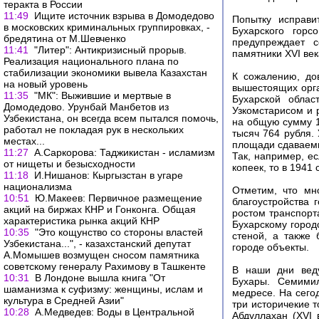
теракта в России
11:49
Ищите источник взрыва в Домодедово
Попытку исправи
в московских криминальных группировках, -
Бухарского гор
бредятина от М.Шевченко
предупреждает 
11:41
"Литер": Антикризисный прорыв.
памятники XVI век
Реализация национального плана по
стабилизации экономики вывела Казахстан
К сожалению, до
на новый уровень
вышестоящих орга
11:35
"МК": Выжившие и мертвые в
Бухарской облас
Домодедово. Урунбай Манбетов из
Узкомстарисом и 
Узбекистана, он всегда всем пытался помочь,
на общую сумму 1
работал не покладая рук в нескольких
тысяч 764 рубля.
местах...
площади сдаваем
11:27
А.Саркорова: Таджикистан - исламизм
Так, например, е
от нищеты и безысходности
копеек, то в 1941
11:18
И.Нишанов: Кыргызстан в угаре
национализма
Отметим, что мн
10:51
Ю.Макеев: Первичное размещение
благоустройства 
акций на биржах КНР и Гонконга. Общая
ростом транспорт
характеристика рынка акций КНР
Бухарскому город
10:35
"Это кощунство со стороны властей
стеной, а также
Узбекистана...", - казахстанский депутат
городе объекты.
А.Момышев возмущен сносом памятника
советскому генералу Рахимову в Ташкенте
В наши дни веду
10:31
В Лондоне вышла книга "От
Бухары. Семимил
шаманизма к суфизму: женщины, ислам и
медресе. На сего
культура в Средней Азии"
три историчекие т
10:28
А.Медведев: Воды в Центральной
Абдуллахан (XVI 