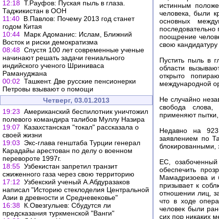
12:18
Т.Рауфов: Пуская пыль в глаза.
истинным положе
Таджикистан в ООН
человека, были к
11:40
В.Павлов: Почему 2013 год станет
основных между
годом Китая
последовательно
10:44
Марк Адоманис: Ислам, Ближний
поощрение челове
Восток и риски демократизма
свою кандидатуру
08:48
Спустя 100 лет современные ученые
начинают решать задачи гениального
Пустить пыль в г
индийского ученого Шриниваса
области вызываю
Рамануджана
открыто попира
00:02
Ташкент. Две русские пенсионерки
международной ор
Петровы взывают о помощи
Не случайно неза
Четверг, 03.01.2013
свобода слова,
19:23
Американский беспилотник уничтожил
применяют пытки,
полевого командира талибов Муллу Назира
19:07
Казахстанская "токал" рассказала о
Недавно на 923
своей жизни
заявлением по Та
19:03
Экс-глава генштаба Турции генерал
блокированными, 
Карадайы арестован по делу о военном
перевороте 1997г.
ЕС, озабоченный
18:55
Узбекистан запретил транзит
обеспечить проз
сжиженного газа через свою территорию
Мамадризоева и 
17:12
Узбекский ученый А.Абдуразаков
призывает к соб
написал "Историю стеклоделия Центральной
отношении лиц, з
Азии в древности и Средневековье"
что в ходе опер
16:38
К.Овезгулыев: Сбудутся ли
человек были ран
предсказания туркменской "Ванги"
сих пор никаких 