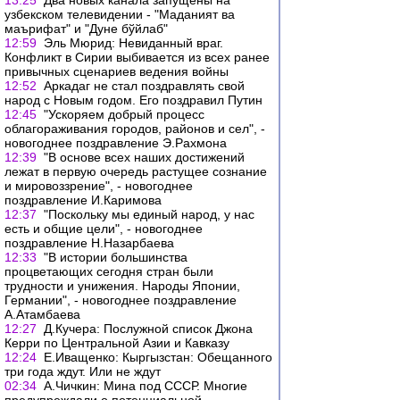
13:25
Два новых канала запущены на
узбекском телевидении - "Маданият ва
маърифат" и "Дуне бўйлаб"
12:59
Эль Мюрид: Невиданный враг.
Конфликт в Сирии выбивается из всех ранее
привычных сценариев ведения войны
12:52
Аркадаг не стал поздравлять свой
народ с Новым годом. Его поздравил Путин
12:45
"Ускоряем добрый процесс
облагораживания городов, районов и сел", -
новогоднее поздравление Э.Рахмона
12:39
"В основе всех наших достижений
лежат в первую очередь растущее сознание
и мировоззрение", - новогоднее
поздравление И.Каримова
12:37
"Поскольку мы единый народ, у нас
есть и общие цели", - новогоднее
поздравление Н.Назарбаева
12:33
"В истории большинства
процветающих сегодня стран были
трудности и унижения. Народы Японии,
Германии", - новогоднее поздравление
А.Атамбаева
12:27
Д.Кучера: Послужной список Джона
Керри по Центральной Азии и Кавказу
12:24
Е.Иващенко: Кыргызстан: Обещанного
три года ждут. Или не ждут
02:34
А.Чичкин: Мина под СССР. Многие