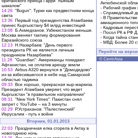
британского принца Гарри "пьяным
Актюбинской обла
шакалом"
-
Рабочий график 
14:26
"Bugun": Турки как предвестники конца
-
Справедливый до
света
-
В Правительстве
13:36
Первый год президентства Атамбаева
авиационного топ
принес Кыргызстану $4 млрд инвестиций
-
Кадровые перес
13:08
Б.Ахмедханов: Узбекистаном меньше.
-
Посол РК в РФ Д
Москва меняет тактику формирования
-
Когда тайна ста
Евразийского союза
-
МВД: Более 20 с
12:13
Н.Назарбаев: "День первого
президента РК не является личным
Перейти на верс
праздником Назарбаева"
©
CentrAsia
11:28
"Guardian": Американцы покидают
Афганистан, не оплатив аренду земли
10:53
Airbus A320 вернулся в "Домодедово"
из-за взбесившегося в небе над Самарской
областью таджика
09:33
Все хорошо, прекрасная кыр-маркиза.
Президент Атамбаев уверяет, что ведет
Кыргызстан "в правильном направлении"
08:31
"New York Times": Пакистан снял
запрет с YouTube – на 3 минуты
02:29
Р.Устраханов: "Палестинский"
Иерусалим - путь к войне
Вторник, 01.01.2013
22:03
Праздничная елка сгорела в Актау в
новогоднюю ночь