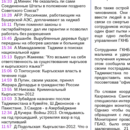
16:33
Д.Минин: Не оказались ли сами
Соединенные Штаты в положении позднего
Все также острой
Советского Союза?
чиновников. Они 
16:28
AFP: Россиянкам, работающим на
ввести людей в з
Бушерской АЭС, доплачивают за хиджаб
связи со смертью
16:11
Путин поменял законы о
сотрудников испр
гастарбайтерах: дал им гарантии и позволил
один факт пытки 
работать без разрешения
еще одно любоп
15:45
Душанбе. Вырубленные деревья будут
управления ГКНБ 
переданы на обогрев школам и больницам
15:34
А.Мамадазимов: Таджики в поисках
Сотрудники ГКНБ
национальной идеи
мальчика и удер
15:13
Бурул Жакеева: "Кто возьмет на себя
получения нужных
ответственность за существование кыргызов
этом сообщила м
и кыргызского языка?"
своим пострадав
15:06
О.Токтосунов: Кыргызская власть в
Таджикистана по
течение года
предоставить ко
14:59
В.Путин, своим указом, принял
посоветовав "офиц
Жерара Депардье в гражданство России
13:55
М.Ниязова: Криминальный
По словам коорд
Кыргызстан-2012
Кахрамона Санги
13:03
З.Зубайдов назначен послом
спецшколах-инте
Таджикистана в Кувейте, Ш.Джононов - в
проведен монитор
Пакистане, З.Саидов - в Азербайджане
Однако чтобы оц
12:34
Д.Кучера: Войны 2013. Оглядываясь
обращения с люд
на год прошедший, устремляя взор в год
Мониторинг прово
наступивший
ГБАО, было опро
11:57
Д.Подольская: Кыргызстан-2012. Что о
заключенных, 21