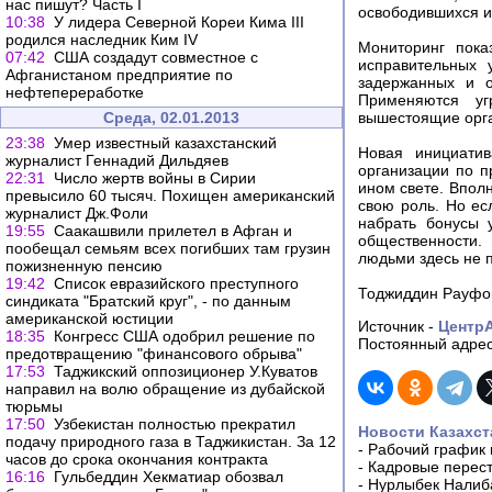
нас пишут? Часть I
освободившихся и
10:38
У лидера Северной Кореи Кима III
родился наследник Ким IV
Мониторинг пока
07:42
США создадут совместное с
исправительных 
Афганистаном предприятие по
задержанных и о
нефтепереработке
Применяются уг
Среда, 02.01.2013
вышестоящие орг
23:38
Умер известный казахстанский
Новая инициати
журналист Геннадий Дильдяев
организации по п
22:31
Число жертв войны в Сирии
ином свете. Впол
превысило 60 тысяч. Похищен американский
свою роль. Но е
журналист Дж.Фоли
набрать бонусы 
19:55
Саакашвили прилетел в Афган и
общественности.
пообещал семьям всех погибших там грузин
людьми здесь не 
пожизненную пенсию
19:42
Список евразийского преступного
Тоджиддин Рауфо
синдиката "Братский круг", - по данным
американской юстиции
Источник -
Центр
18:35
Конгресс США одобрил решение по
Постоянный адрес
предотвращению "финансового обрыва"
17:53
Таджикский оппозиционер У.Куватов
направил на волю обращение из дубайской
тюрьмы
17:50
Узбекистан полностью прекратил
Новости Казахст
подачу природного газа в Таджикистан. За 12
-
Рабочий график 
часов до срока окончания контракта
-
Кадровые перес
16:16
Гульбеддин Хекматиар обозвал
-
Нурлыбек Налиб