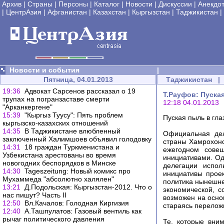
Архив
|
Страны
|
Персоны
|
Каталог
|
Новости
|
Дискуссии
|
Анекдо
|
ЦентрАзия
|
Афганистан
|
Казахстан
|
Кыргызстан
|
Таджикистан
|
Новости и события
|
Пятница, 04.01.2013
Таджикистан
|
19:36
Адвокат Сарсенов рассказал о 19
Т.Рауфов: Пуска
трупах на погранзаставе смерти
12:18 04.01.2013
"Арканкергене"
15:39
"Кыргыз Туусу": Пять проблем
Пуская пыль в гла
кыргызско-казахских отношений
14:35
В Таджикистане влюбленный
Официальная дел
заключенный Халимшоев объявил голодовку
страны Хамрохон
14:31
18 граждан Туркменистана и
ежегодном совещ
Узбекистана арестованы во время
инициативами. Од
новогодних беспорядков в Минске
делегации испол
14:30
Tageszeitung: Новый комикс про
инициативы проек
Мухаммеда "абсолютно халялен"
политика нынешне
13:21
Д.Подольская: Кыргызстан-2012. Что о
экономической, с
нас пишут? Часть II
возможен на осно
12:50
Вл.Качалов: Голодная Киргизия
стараясь перелож
12:40
А.Ташпулатов: Газовый вентиль как
рычаг политического давления
Те, которые вни