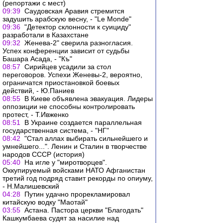
(репортажи с мест)
09:39
Саудовская Аравия стремится
задушить арабскую весну, - "Le Monde"
09:36
"Детектор склонности к суициду"
разработали в Казахстане
09:32
Женева-2" сверила разногласия.
Успех конференции зависит от судьбы
Башара Асада, - "Къ"
08:57
Сирийцев усадили за стол
переговоров. Успехи Женевы-2, вероятно,
ограничатся приостановкой боевых
действий, - Ю.Паниев
08:55
В Киеве объявлена эвакуация. Лидеры
оппозиции не способны контролировать
протест, - Т.Ивженко
08:51
В Украине создается параллельная
государственная система, - "НГ"
08:42
"Стал аллах выбирать сильнейшего и
умнейшего...". Ленин и Сталин в творчестве
народов СССР (история)
05:40
На игле у "миротворцев".
Оккупируемый войсками НАТО Афганистан
третий год подряд ставит рекорды по опиуму,
- Н.Малишевский
04:28
Путин удачно прорекламировал
китайскую водку "Маотай"
03:55
Астана. Пастора церкви "Благодать"
Кашкумбаева судят за насилие над