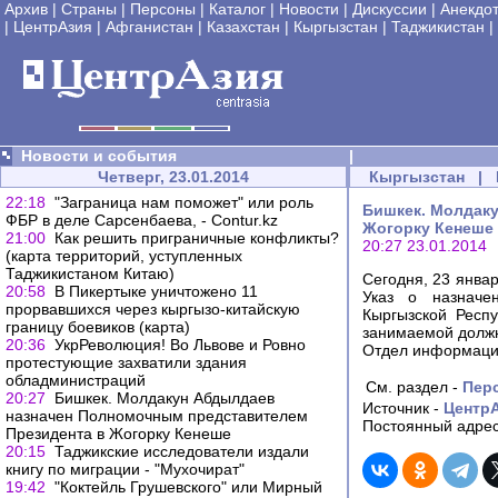
Архив
|
Страны
|
Персоны
|
Каталог
|
Новости
|
Дискуссии
|
Анекдо
|
ЦентрАзия
|
Афганистан
|
Казахстан
|
Кыргызстан
|
Таджикистан
|
Новости и события
|
Четверг, 23.01.2014
Кыргызстан
|
22:18
"Заграница нам поможет" или роль
Бишкек. Молдак
ФБР в деле Сарсенбаева, - Contur.kz
Жогорку Кенеше
21:00
Как решить приграничные конфликты?
20:27 23.01.2014
(карта территорий, уступленных
Таджикистаном Китаю)
Сегодня, 23 янва
20:58
В Пикертыке уничтожено 11
Указ о назначе
прорвавшихся через кыргызо-китайскую
Кыргызской Респ
границу боевиков (карта)
занимаемой должн
20:36
УкрРеволюция! Во Львове и Ровно
Отдел информацио
протестующие захватили здания
обладминистраций
См. раздел -
Пер
20:27
Бишкек. Молдакун Абдылдаев
Источник -
Центр
назначен Полномочным представителем
Постоянный адрес
Президента в Жогорку Кенеше
20:15
Таджикские исследователи издали
книгу по миграции - "Мухочират"
19:42
"Коктейль Грушевского" или Мирный