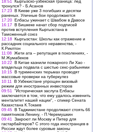
18:51
Кыргызско-узбекская граница: лед
тронулся? - Б.Асанов
17:23
В Киеве уже 3 погибших и десятки
раненых. Уличные бои продолжаются
17:20
Елбасы ужинает с Швабом в Давосе
16:17
В Бишкеке начат сбор подписей
против вступления Кыргызстана в
Таможенный союз
12:18
Кыргызстан: Школы как отражение и
рассадник социального неравенства, -
К.Риклтон
11:08
Жети ата – репутация в поколениях, -
М.Жумабеков
10:22
В Китае казнили пожарного Ли Хао -
владельца подвала с шестью секс-рабынями
10:15
В туркменских тюрьмах проводят
массовые проверки на туберкулез
10:11
В Узбекистане упрощен визовый
режим для иностранных инвесторов
09:51
"Историческая заслуга Елбасы
заключается в том, что ему удалось изменить
менталитет нашей нации", - спикер Сената
Казахстана К.Токаев
09:45
В Таджикистане продолжают стоять 66
памятников Ленину, - П.Черемушкин
09:41
Закроют ли Москву и Питер для
гастарбайтеров? С этого года иностранцев в
России ждут более суровые законы