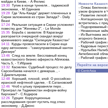
майдан в Киеве, - А.Феликс
Новости Казахст
19:30
Тупик в конце туннеля... таджикской
-
Олжас Бектенов 
экономики, - М.Одинаев
узком формате в 
19:28
Где "Аль-Каида" держит плененных в
-
Развитие легкой
Сирии заложников из стран Запада? - Daily
-
Агитационная гр
Beast
встретилась с пр
17:24
Реальная ситуация в Сирии усложняет
-
Подозреваемый в
повестку дня "Женевы-2", - Le Monde
-
Незаконные займ
15:35
Борьба с захватом. В Караганде
-
Из Вьетнама экс
разгорается очередной скандал вокруг
игорного бизнеса
кремниевого завода "Силициум Казахстан"
-
Рабочий график 
14:11
Курды провозгласили в Сирии еще
-
Кадровые перес
одну автономию - "самоуправляемый кантон
-
Нурлыбек Налиб
Джизире"
Актюбинской обла
13:46
След на земле. Бесславный конец
-
Рабочий график 
казахстанского бизнес-афериста Аблязова.
Часть 5, - Т.Ибраев
Перейти на верс
13:32
Каскелен. Судебный процесс по делу
©
CentrAsia
Сарсенбаева начался с демарша.., -
З.Давлетьярова
12:48
Хороший, плохой, злой. О российско-
иранской нефтяной сделке, - Е.Сатановский
12:46
Чтоб к штыку приравняли перо…
Проиграл ли Таджикистан информ-войну
Киргизии? - С.Кодиров
12:26
Турция: Коррупционные
расследования грозят пустить под откос
экономику, - Д.Джонс