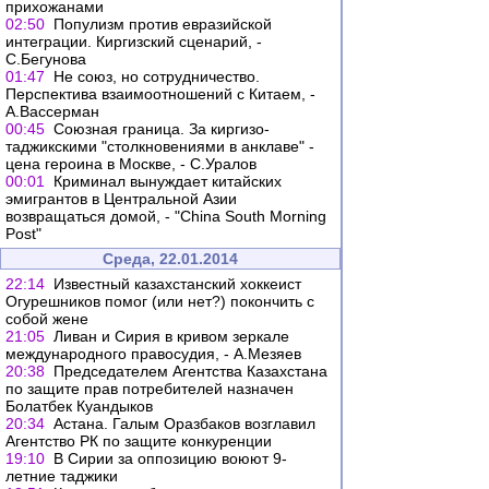
прихожанами
02:50
Популизм против евразийской
интеграции. Киргизский сценарий, -
С.Бегунова
01:47
Не союз, но сотрудничество.
Перспектива взаимоотношений с Китаем, -
А.Вассерман
00:45
Союзная граница. За киргизо-
таджикскими "столкновениями в анклаве" -
цена героина в Москве, - С.Уралов
00:01
Криминал вынуждает китайских
эмигрантов в Центральной Азии
возвращаться домой, - "China South Morning
Post"
Среда, 22.01.2014
22:14
Известный казахстанский хоккеист
Огурешников помог (или нет?) покончить с
собой жене
21:05
Ливан и Сирия в кривом зеркале
международного правосудия, - А.Мезяев
20:38
Председателем Агентства Казахстана
по защите прав потребителей назначен
Болатбек Куандыков
20:34
Астана. Галым Оразбаков возглавил
Агентство РК по защите конкуренции
19:10
В Сирии за оппозицию воюют 9-
летние таджики