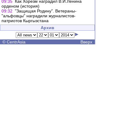
09:35
Как Хорезм наградил В.И.Ленина
орденом (история)
09:32
"Защищая Родину". Ветераны-
"альфовцы" наградили журналистов-
патриотов Кыргызстана
Архив
©
CentrAsia
Вверх