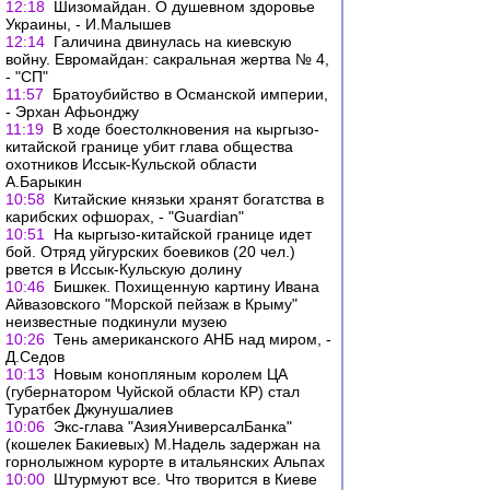
12:18
Шизомайдан. О душевном здоровье
Украины, - И.Малышев
12:14
Галичина двинулась на киевскую
войну. Евромайдан: сакральная жертва № 4,
- "СП"
11:57
Братоубийство в Османской империи,
- Эрхан Афьонджу
11:19
В ходе боестолкновения на кыргызо-
китайской границе убит глава общества
охотников Иссык-Кульской области
А.Барыкин
10:58
Китайские князьки хранят богатства в
карибских офшорах, - "Guardian"
10:51
На кыргызо-китайской границе идет
бой. Отряд уйгурских боевиков (20 чел.)
рвется в Иссык-Кульскую долину
10:46
Бишкек. Похищенную картину Ивана
Айвазовского "Морской пейзаж в Крыму"
неизвестные подкинули музею
10:26
Тень американского АНБ над миром, -
Д.Седов
10:13
Новым конопляным королем ЦА
(губернатором Чуйской области КР) стал
Туратбек Джунушалиев
10:06
Экс-глава "АзияУниверсалБанка"
(кошелек Бакиевых) М.Надель задержан на
горнолыжном курорте в итальянскиx Альпах
10:00
Штурмуют все. Что творится в Киеве