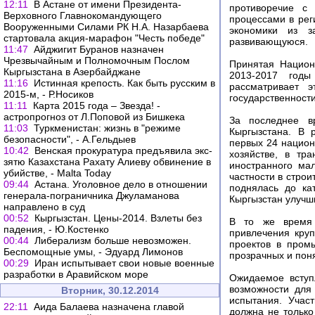
12:11
В Астане от имени Президента-
противоречие с
Верховного Главнокомандующего
процессами в рег
Вооруженными Силами РК Н.А. Назарбаева
экономики из з
стартовала акция-марафон "Честь победе"
развивающуюся.
11:47
Айджигит Буранов назначен
Чрезвычайным и Полномочным Послом
Принятая Национ
Кыргызстана в Азербайджане
2013-2017 годы
11:16
Истинная крепость. Как быть русским в
рассматривает 
2015-м, - Р.Носиков
государственности
11:11
Карта 2015 года – Звезда! -
астропрогноз от Л.Поповой из Бишкека
За последнее в
11:03
Туркменистан: жизнь в "режиме
Кыргызстана. В 
безопасности", - А.Гельдыев
первых 24 национ
10:42
Венская прокуратура предъявила экс-
хозяйстве, в тр
зятю Казахстана Рахату Алиеву обвинение в
иностранного ма
убийстве, - Malta Today
частности в строи
09:44
Астана. Уголовное дело в отношении
поднялась до ка
генерала-пограничника Джуламанова
Кыргызстан улучш
направлено в суд
00:52
Кыргызстан. Цены-2014. Взлеты без
В то же время 
падения, - Ю.Костенко
привлечения кру
00:44
Либерализм больше невозможен.
проектов в пром
Беспомощные умы, - Эдуард Лимонов
прозрачных и пон
00:29
Иран испытывает свои новые военные
разработки в Аравийском море
Ожидаемое вступ
возможности для
Вторник, 30.12.2014
испытания. Учас
22:11
Аида Балаева назначена главой
должна не только