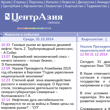
Архив
|
Страны
|
Персоны
|
Каталог
|
Новости
|
Дискуссии
|
Анекдо
|
ЦентрАзия
|
Афганистан
|
Казахстан
|
Кыргызстан
|
Таджикистан
|
Новости и события
|
Среда, 31.12.2014
Кыргызстан
|
15:33
Газовые рынки во времена дешевой
Указом Президен
нефти. Часть 2. Трубопроводный ренессанс,
национальной э
- А.Собко
12:59 31.12.2014
13:07
Евразийский экономический союз –
ничего личного – только бизнес, -
Сегодня, 31 дек
Э.Ханымамедов
подписал Указ "О
12:59
Указом Президента Атамбаева 2015
год объявлен в Киргизии "Годом укрепления
В Указе отмечает
национальной экономики"
согласия в стра
12:23
Степной край: зона взаимодействия
государства и о
русского и казахского народов. О Круглом
напряжение в стр
столе, посвященном деятельности первого
генерал-губернатора Семиречья –
В этих условиях
Колпаковского Г.А.
характера. Это в
12:14
Нефтяная дуга нестабильности.
развития энергет
Поднимутся ли из-за войны в Ливии цены на
мировом рынке? - "СП"
Сложившаяся в К