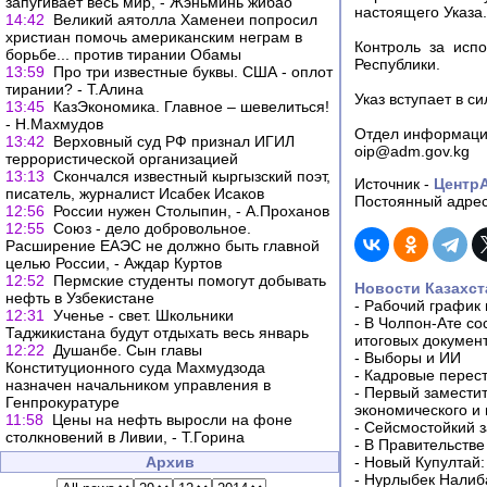
запугивает весь мир, - Жэньминь жибао
настоящего Указа.
14:42
Великий аятолла Хаменеи попросил
христиан помочь американским неграм в
Контроль за исп
борьбе... против тирании Обамы
Республики.
13:59
Про три известные буквы. США - оплот
тирании? - Т.Алина
Указ вступает в с
13:45
КазЭкономика. Главное – шевелиться!
- Н.Махмудов
Отдел информацио
13:42
Верховный суд РФ признал ИГИЛ
oip@adm.gov.kg
террористической организацией
13:13
Скончался известный кыргызский поэт,
Источник -
Центр
писатель, журналист Исабек Исаков
Постоянный адрес
12:56
России нужен Столыпин, - А.Проханов
12:55
Союз - дело добровольное.
Расширение ЕАЭС не должно быть главной
целью России, - Аждар Куртов
12:52
Пермские студенты помогут добывать
Новости Казахст
нефть в Узбекистане
-
Рабочий график 
12:31
Ученье - свет. Школьники
-
В Чолпон-Ате со
Таджикистана будут отдыхать весь январь
итоговых докумен
12:22
Душанбе. Сын главы
-
Выборы и ИИ
Конституционного суда Махмудзода
-
Кадровые перес
назначен начальником управления в
-
Первый заместит
Генпрокуратуре
экономического и
11:58
Цены на нефть выросли на фоне
-
Сейсмостойкий з
столкновений в Ливии, - Т.Горина
-
В Правительстве
Архив
-
Новый Купултай:
-
Нурлыбек Налиб