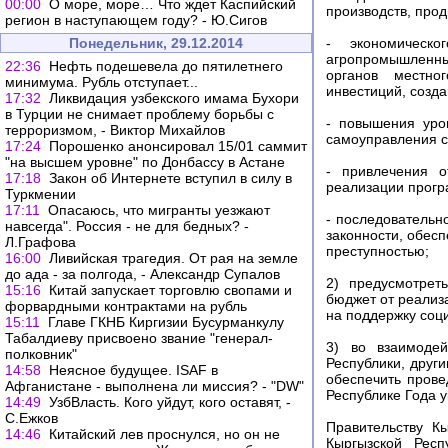
00:00
О море, море… Что ждет Каспийский
производств, про
регион в наступающем году? - Ю.Сигов
Понедельник, 29.12.2014
- экономическо
агропромышленных
22:36
Нефть подешевела до пятилетнего
органов местно
минимума. Рубль отступает...
инвестиций, созда
17:32
Ликвидация узбекского имама Бухори
в Турции не снимает проблему борьбы с
- повышения уро
терроризмом, - Виктор Михайлов
самоуправления с
17:24
Порошенко анонсировал 15/01 саммит
"на высшем уровне" по Донбассу в Астане
- привлечения о
17:18
Закон об Интернете вступил в силу в
реализации прогр
Туркмении
17:11
Опасаюсь, что мигранты уезжают
- последовательн
навсегда". Россия - не для бедных? -
законности, обес
Л.Графова
преступностью;
16:00
Ливийская трагедия. От рая на земле
до ада - за полгода, - Александр Супалов
2) предусмотрет
15:16
Китай запускает торговлю свопами и
бюджет от реализ
форвардными контрактами на рубль
на поддержку соци
15:11
Главе ГКНБ Киргизии Бусурманкулу
Табалдиеву присвоено звание "генерал-
3) во взаимодей
полковник"
Республики, друг
14:58
Неясное будущее. ISAF в
обеспечить пров
Афганистане - выполнена ли миссия? - "DW"
Республике Года 
14:49
УзбВласть. Кого уйдут, кого оставят, -
С.Ежков
Правительству К
14:46
Китайский лев проснулся, но он не
Кыргызской Рес