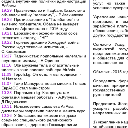
отдела внутренней политики администрации
услуг, но также
Елбасы
успешное суверен
19:29
Правительство и Нацбанк Казахстана
объявили войну "зеленому", - Р.Ивахникова
Укрепление наци
19:23
Противостояние с "Талибаном" не
программ, в том
выявило победителя. Обама не выведет
заработной плат
войска из Афганистана в 2016 году
обеспечения, заб
19:21
Евразийский экономический союз
других государств
готовится к старту, - "НГ"
18:22
Горячее дыхание Холодной войны.
Согласно Указу,
Россию ждут тяжелые испытания, -
кыргызской госу
С.Кожемякин
предпринимательс
16:27
Таджикистан: подпольные нелегалы и
и общества для 
неугодные имамы, - Н.Орипов
постановляется:
11:16
Обнаружены тела и спасательные
жилеты в зоне поисков лайнера AirAsia
Объявить 2015 го
11:09
Герой.kg: Он есть, и мы гордимся! -
М.Ниязова
Определить форм
11:07
Таир Мансуров: новая миссия. Генсек
качестве приорит
ЕврАзЭС стал министром
государственных
10:33
Парламент.kg. Как депутатам
руководителей.
фантазия мешает работать, - А.Кутуева,
Д.Подольская
Предложить Жогор
10:31
Исчезновение самолета AirAsia:
ускорить разраб
диспетчеры запретили пилотам менять курс
направленных на:
10:26
У большинства имамов нет даже
среднего специального религиозного
1) укрепление на
образования, - директор Госкомрелигии
устойчивого разви