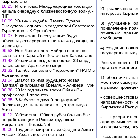
Кыргызстана
10:23
Итоги года. Международная коалиция
2) реализацию э
начала очередную ближневосточную войну, -
интересов Кыргызс
"НГ"
10:09
Жизнь и судьба. Памяти Турара
3) улучшение би
Рыскулова - одного из создателей Советского
привлечение пря
Туркестана, - К.Оршабеков
понятных прави
10:07
Казахстан. Госслужащие будут
сообществ;
обязаны декларировать не только доходы, но
и расходы
4) создание новы
09:53
Нож Чингисхана. Найден восточнее
государственных 
села Катон-Карагай в Восточном Казахстане
01:42
Узбекистан выделяет более $3 млрд
Рекомендовать П
на спасение Аральского моря
органам местного
01:32
Талибы заявили о "поражении" НАТО в
Афганистане
1) обеспечить на
01:04
Диалог во имя будущего: новая
местного самоупр
"мягкая" дипломатия Кремля, - Алиреза Нури
в рамках проведе
00:38
2014: год заката эпохи Обамы? -
профессор Шляпентох
- совершенствова
00:35
З.Кабулов о двух "плацдармах"
направленности н
боевиков для нападения на Центральную
Кыргызской Респу
Азию
00:12
Узбекистан: Обвал рубля больно бьет
- приоритетно
по работающим в России трудовым
агропромышленног
мигрантам, - EurasiaNet
и сферы услуг, о
00:06
Трудовые мигранты из Средней Азии в
России: Уехать нельзя остаться
- создания новых