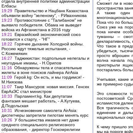
отдела внутренней политики администрации
Сможет ли в ново
Елбасы
пространства зан
19:29
Правительство и Нацбанк Казахстана
А также один 
объявили войну "зеленому", - Р.Ивахникова
многонационально
19:23
Противостояние с "Талибаном" не
Пока что по больш
выявило победителя. Обама не выведет
Союз уже на поро
войска из Афганистана в 2016 году
пока ничем особ
19:21
Евразийский экономический союз
туманны – смот
готовится к старту, - "НГ"
декларативность, 
18:22
Горячее дыхание Холодной войны.
Что такое в пред
Россию ждут тяжелые испытания, -
убедиться, тысяч
С.Кожемякин
просто вброшен п
16:27
Таджикистан: подпольные нелегалы и
волна начала по
неугодные имамы, - Н.Орипов
приоткрыли ящик
11:16
Обнаружены тела и спасательные
постарались боль
жилеты в зоне поисков лайнера AirAsia
11:09
Герой.kg: Он есть, и мы гордимся! -
Учитывая, какие и
М.Ниязова
же примерно судь
11:07
Таир Мансуров: новая миссия. Генсек
ЕврАзЭС стал министром
Это сложности т
10:33
Парламент.kg. Как депутатам
постсоветской С
фантазия мешает работать, - А.Кутуева,
исламистов дале
Д.Подольская
Вся трагичность
10:31
Исчезновение самолета AirAsia:
единение и даль
диспетчеры запретили пилотам менять курс
национальных окра
10:26
У большинства имамов нет даже
среднего специального религиозного
К чему пришло эт
образования, - директор Госкомрелигии
мы на пороге во