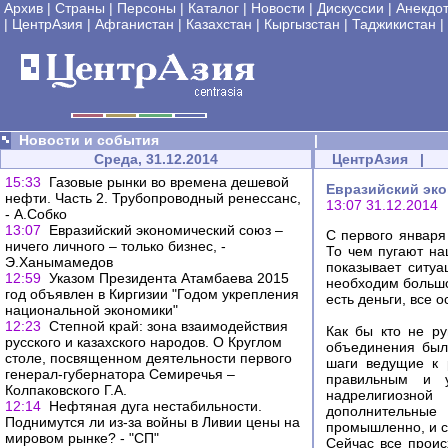
Архив
|
Страны
|
Персоны
|
Каталог
|
Новости
|
Дискуссии
|
Анекдо
|
ЦентрАзия
|
Афганистан
|
Казахстан
|
Кыргызстан
|
Таджикистан
|
Новости и события
|
Среда, 31.12.2014
ЦентрАзия
|
15:33
Газовые рынки во времена дешевой
Евразийский эко
нефти. Часть 2. Трубопроводный ренессанс,
13:07 31.12.2014
- А.Собко
13:07
Евразийский экономический союз –
С первого января
ничего личного – только бизнес, -
То чем пугают на
Э.Ханымамедов
показывает ситуа
12:59
Указом Президента Атамбаева 2015
необходим большо
год объявлен в Киргизии "Годом укрепления
есть деньги, все о
национальной экономики"
12:23
Степной край: зона взаимодействия
Как бы кто не ру
русского и казахского народов. О Круглом
объединения был
столе, посвященном деятельности первого
шаги ведущие к 
генерал-губернатора Семиречья –
правильным и у
Колпаковского Г.А.
надрелигиозной
12:14
Нефтяная дуга нестабильности.
дополнительные
Поднимутся ли из-за войны в Ливии цены на
промышленно, и с
мировом рынке? - "СП"
Сейчас все проис