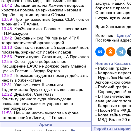
запугивает весь мир, - Жэньминь жибао
заслуга наших б
14:42
Великий аятолла Хаменеи попросил
борются с врагом
христиан помочь американским неграм в
С первого января
борьбе... против тирании Обамы
почувствуйте раз
13:59
Про три известные буквы. США - оплот
тирании? - Т.Алина
Эрик Ханымамедов
13:45
КазЭкономика. Главное – шевелиться!
- Н.Махмудов
Источник -
Центр
13:42
Верховный суд РФ признал ИГИЛ
Постоянный адрес
террористической организацией
13:13
Скончался известный кыргызский поэт,
писатель, журналист Исабек Исаков
12:56
России нужен Столыпин, - А.Проханов
12:55
Союз - дело добровольное.
Новости Казахст
Расширение ЕАЭС не должно быть главной
-
Рабочий график 
целью России, - Аждар Куртов
-
Кадровые перес
12:52
Пермские студенты помогут добывать
-
Нурлыбек Налиб
нефть в Узбекистане
Актюбинской обла
12:31
Ученье - свет. Школьники
-
Рабочий график 
Таджикистана будут отдыхать весь январь
-
Справедливый до
12:22
Душанбе. Сын главы
-
В Правительстве
Конституционного суда Махмудзода
авиационного топ
назначен начальником управления в
-
Кадровые перес
Генпрокуратуре
-
Посол РК в РФ Д
11:58
Цены на нефть выросли на фоне
-
Когда тайна ста
столкновений в Ливии, - Т.Горина
-
МВД: Более 20 с
Архив
Перейти на верс