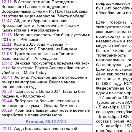
12:11
В Астане от имени Президента-
подразумевается
Верховного Главнокомандующего
бывших республик
Вооруженными Силами РК Н.А. Назарбаева
обособление и из
стартовала акция-марафон "Честь победе"
11:47
Айджигит Буранов назначен
Если говорить 
Чрезвычайным и Полномочным Послом
эксплуататорская
Кыргызстана в Азербайджане
экономическом с
11:16
Истинная крепость. Как быть русским в
происходит) в в
2015-м, - Р.Носиков
независимыми гос
11:11
Карта 2015 года – Звезда! -
модели глобализац
астропрогноз от Л.Поповой из Бишкека
В том числе аб
11:03
Туркменистан: жизнь в "режиме
"толерантность"
безопасности", - А.Гельдыев
национальных о
10:42
Венская прокуратура предъявила экс-
благополучно "дог
зятю Казахстана Рахату Алиеву обвинение в
Если кто-то скаж
убийстве, - Malta Today
Азии как поставщ
09:44
Астана. Уголовное дело в отношении
связанные с трудо
генерала-пограничника Джуламанова
В 1922 году РСФ
направлено в суд
Федеративная Сов
00:52
Кыргызстан. Цены-2014. Взлеты без
одной из основ п
падения, - Ю.Костенко
- 27 октября 192
00:44
Либерализм больше невозможен.
Туркестанской АС
Беспомощные умы, - Эдуард Лимонов
- 5 декабря 1929
00:29
Иран испытывает свои новые военные
союзную республи
разработки в Аравийском море
- 5 декабря 1936
состав (Грузия, А
Вторник, 30.12.2014
- 5 декабря 193
22:11
Аида Балаева назначена главой
преобразованы в 