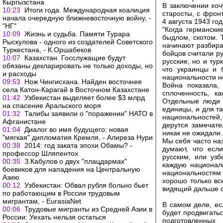
Кыргызстана
В заключении хо
10:23
Итоги года. Международная коалиция
старосты, с фрон
начала очередную ближневосточную войну, -
4 августа 1943 год
"НГ"
"Когда германск
10:09
Жизнь и судьба. Памяти Турара
быдлом, скотом. 
Рыскулова - одного из создателей Советского
начинают разбира
Туркестана, - К.Оршабеков
бойцов считали ру
10:07
Казахстан. Госслужащие будут
русские, но и тур
обязаны декларировать не только доходы, но
что украинцы и 
и расходы
национальности н
09:53
Нож Чингисхана. Найден восточнее
Война показала,
села Катон-Карагай в Восточном Казахстане
сплоченность, к
01:42
Узбекистан выделяет более $3 млрд
Отдельные люди 
на спасение Аральского моря
единицы, и для т
01:32
Талибы заявили о "поражении" НАТО в
национальностей
Афганистане
дерутся замечате
01:04
Диалог во имя будущего: новая
никак не ожидали.
"мягкая" дипломатия Кремля, - Алиреза Нури
Мы себя часто на
00:38
2014: год заката эпохи Обамы? -
думают, что есл
профессор Шляпентох
русским, или узб
00:35
З.Кабулов о двух "плацдармах"
каждую националь
боевиков для нападения на Центральную
национальностям -
Азию
хорошо только все
00:12
Узбекистан: Обвал рубля больно бьет
видящий дальше с
по работающим в России трудовым
мигрантам, - EurasiaNet
В самом деле, ес
00:06
Трудовые мигранты из Средней Азии в
будет продвигать
России: Уехать нельзя остаться
подготовленных