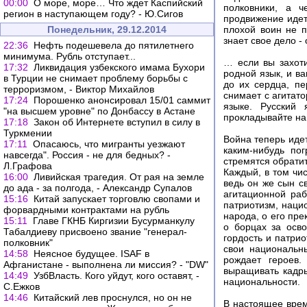
00:00
О море, море… Что ждет Каспийский
полковники, а 
регион в наступающем году? - Ю.Сигов
продвижение идет
Понедельник, 29.12.2014
плохой воин не п
знает свое дело -
22:36
Нефть подешевела до пятилетнего
минимума. Рубль отступает...
… если вы захоти
17:32
Ликвидация узбекского имама Бухори
родной язык, и в
в Турции не снимает проблему борьбы с
до их сердца, пе
терроризмом, - Виктор Михайлов
снимает с агитат
17:24
Порошенко анонсировал 15/01 саммит
языке. Русский 
"на высшем уровне" по Донбассу в Астане
прокладывайте на
17:18
Закон об Интернете вступил в силу в
Туркмении
Война теперь идет
17:11
Опасаюсь, что мигранты уезжают
каким-нибудь по
навсегда". Россия - не для бедных? -
стремятся обратит
Л.Графова
Каждый, в том чис
16:00
Ливийская трагедия. От рая на земле
ведь он же сын с
до ада - за полгода, - Александр Супалов
агитационной раб
15:16
Китай запускает торговлю свопами и
патриотизм, наци
форвардными контрактами на рубль
народа, о его пре
15:11
Главе ГКНБ Киргизии Бусурманкулу
о борцах за осв
Табалдиеву присвоено звание "генерал-
гордость и патри
полковник"
свои национальны
14:58
Неясное будущее. ISAF в
рождает героев.
Афганистане - выполнена ли миссия? - "DW"
выращивать кадры
14:49
УзбВласть. Кого уйдут, кого оставят, -
национальности.
С.Ежков
14:46
Китайский лев проснулся, но он не
В настоящее врем