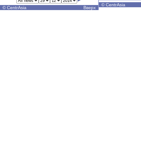
©
CentrAsia
©
CentrAsia
Вверх