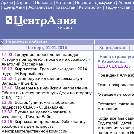
Архив
|
Страны
|
Персоны
|
Каталог
|
Новости
|
Дискуссии
|
Анекдо
|
ЦентрАзия
|
Афганистан
|
Казахстан
|
Кыргызстан
|
Таджикистан
|
Новости и события
|
Четверг, 01.01.2015
Кыргызстан
|
17:03
Грядущие переселения народов.
"Наша страна ув
История повторяется, пока ее не осознают, -
А.Атамбаева
Анатолий Вассерман
11:23 01.01.2015
16:13
Кыргызстан. Громкие скандалы 2014
года, - М.Боромбаева
Президент Алмазб
13:52
Путин одурачил финансовых акул
Запада, - InSerbia
Текст поздравлени
13:40
Маневры на индийском направлении.
Обама пытается перетянуть Дели на сторону
"Уважаемые сооте
США, - "СП"
13:35
Восток "уничтожит глобальное
Остаются считанн
лидерство США", - С.Шакарянц
мгновения!
13:32
Путина не удалось загнать в
изоляцию, - Ричард Вайц
Когда все мы сад
13:16
Кыргызстан предложил Узбекистану
Родителей, детей
возобновить деятельность
мгновения уходящ
межправительственной комиссии
надеемся, что в Н