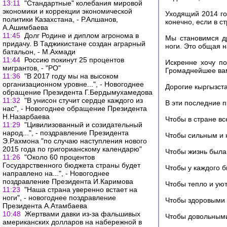
13:11
"Стандартные" колебания мировой
экономики и коррекции экономической
Уходящий 2014 год
политики Казахстана, - Р.Алшанов,
конечно, если в с
А.Ашимбаева
11:45
Долг Родине и диплом агронома в
Мы становимся др
придачу. В Таджикистане создан аграрный
ноги. Это общая н
батальон, - М.Ахмади
11:44
Россию покинут 25 процентов
Искренне хочу по
мигрантов, - "РО"
Громаднейшее ва
11:36
"В 2017 году мы на высоком
организационном уровне...", - Новогоднее
Дорогие кыргызст
обращение Президента Г.Бердымухамедова
11:32
"В унисон стучит сердце каждого из
В эти последние п
нас", - Новогоднее обращение Президента
Н.Назарбаева
Чтобы в стране вс
11:29
"Цивилизованный и созидательный
народ...", - поздравление Президента
Чтобы сильным и 
Э.Рахмона "по случаю наступления нового
2015 года по григорианскому календарю"
Чтобы жизнь была
11:26
"Около 60 процентов
Государственного бюджета страны будет
Чтобы у каждого 
направлено на...", - Новогоднее
поздравление Президента И.Каримова
Чтобы тепло и ую
11:23
"Наша страна уверенно встает на
ноги", - новогоднее поздравление
Чтобы здоровыми 
Президента А.Атамбаева
10:48
Жертвами давки из-за фальшивых
Чтобы довольными
американских долларов на набережной в