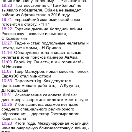
объявили войну "зеленому", - Р.Ивахникова
19:23
Противостояние с "Талибаном" не
выявило победителя. Обама не выведет
войска из Афганистана в 2016 году
19:21
Евразийский экономический союз
готовится к старту, - "НГ"
18:22
Горячее дыхание Холодной войны.
Россию ждут тяжелые испытания, -
С.Кожемякин
16:27
Таджикистан: подпольные нелегалы и
неугодные имамы, - Н.Орипов
11:16
Обнаружены тела и спасательные
жилеты в зоне поисков лайнера AirAsia
11:09
Герой.kg: Он есть, и мы гордимся! -
М.Ниязова
11:07
Таир Мансуров: новая миссия. Генсек
ЕврАзЭС стал министром
10:33
Парламент.kg. Как депутатам
фантазия мешает работать, - А.Кутуева,
Д.Подольская
10:31
Исчезновение самолета AirAsia:
диспетчеры запретили пилотам менять курс
10:26
У большинства имамов нет даже
среднего специального религиозного
образования, - директор Госкомрелигии
Кыргызстана
10:23
Итоги года. Международная коалиция
начала очередную ближневосточную войну, -