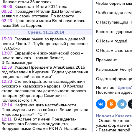
Шанхае стали 36 человек
Чтобы берегли мы
09:06
Казахстан. Итоги 2014 года
08:52
Призидент Италии Дж.Наполитано
Чтобы каждая сем
заявил о своей отставке. По возрасту
02:23
Цена нефти марки Brent опустилась
С Наступающим Н
ниже $56 за баррель
Крепкого здоровья
Среда, 31.12.2014
15:33
Газовые рынки во времена дешевой
С Новым годом!
нефти. Часть 2. Трубопроводный ренессанс,
- А.Собко
С Новым счастьем
13:07
Евразийский экономический союз –
ничего личного – только бизнес, -
Президент
Э.Ханымамедов
12:59
Указом Президента Атамбаева 2015
Кыргызской Респу
год объявлен в Киргизии "Годом укрепления
национальной экономики"
Отдел информацио
12:23
Степной край: зона взаимодействия
русского и казахского народов. О Круглом
Источник -
Центр
столе, посвященном деятельности первого
Постоянный адрес
генерал-губернатора Семиречья –
Колпаковского Г.А.
12:14
Нефтяная дуга нестабильности.
Поднимутся ли из-за войны в Ливии цены на
мировом рынке? - "СП"
Новости Казахст
12:11
В Астане от имени Президента-
-
Олжас Бектенов 
Верховного Главнокомандующего
узком формате в 
Вооруженными Силами РК Н.А. Назарбаева
-
Развитие легкой