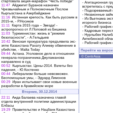
стартовала акция-марафон "Честь победе"
-
Агитационная гр
11:47
Айджигит Буранов назначен
встретилась с пр
Чрезвычайным и Полномочным Послом
-
Подозреваемый в
Кыргызстана в Азербайджане
-
Незаконные займ
11:16
Истинная крепость. Как быть русским в
-
Из Вьетнама экс
2015-м, - Р.Носиков
игорного бизнеса
11:11
Карта 2015 года – Звезда! -
-
Рабочий график 
астропрогноз от Л.Поповой из Бишкека
-
Кадровые перес
11:03
Туркменистан: жизнь в "режиме
-
Нурлыбек Налиб
безопасности", - А.Гельдыев
Актюбинской обла
10:42
Венская прокуратура предъявила экс-
-
Рабочий график 
зятю Казахстана Рахату Алиеву обвинение в
убийстве, - Malta Today
Перейти на верс
09:44
Астана. Уголовное дело в отношении
©
CentrAsia
генерала-пограничника Джуламанова
направлено в суд
00:52
Кыргызстан. Цены-2014. Взлеты без
падения, - Ю.Костенко
00:44
Либерализм больше невозможен.
Беспомощные умы, - Эдуард Лимонов
00:29
Иран испытывает свои новые военные
разработки в Аравийском море
Вторник, 30.12.2014
22:11
Аида Балаева назначена главой
отдела внутренней политики администрации
Елбасы
19:29
Правительство и Нацбанк Казахстана