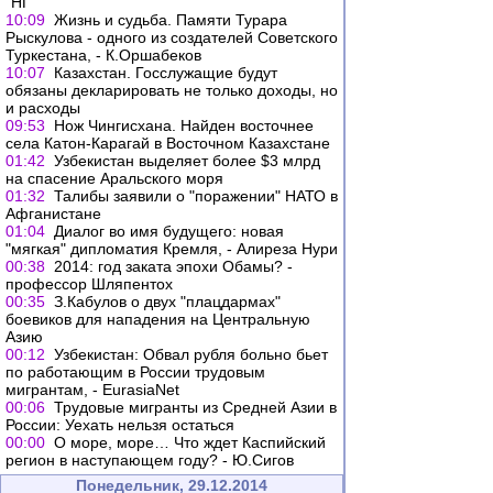
"НГ"
10:09
Жизнь и судьба. Памяти Турара
Рыскулова - одного из создателей Советского
Туркестана, - К.Оршабеков
10:07
Казахстан. Госслужащие будут
обязаны декларировать не только доходы, но
и расходы
09:53
Нож Чингисхана. Найден восточнее
села Катон-Карагай в Восточном Казахстане
01:42
Узбекистан выделяет более $3 млрд
на спасение Аральского моря
01:32
Талибы заявили о "поражении" НАТО в
Афганистане
01:04
Диалог во имя будущего: новая
"мягкая" дипломатия Кремля, - Алиреза Нури
00:38
2014: год заката эпохи Обамы? -
профессор Шляпентох
00:35
З.Кабулов о двух "плацдармах"
боевиков для нападения на Центральную
Азию
00:12
Узбекистан: Обвал рубля больно бьет
по работающим в России трудовым
мигрантам, - EurasiaNet
00:06
Трудовые мигранты из Средней Азии в
России: Уехать нельзя остаться
00:00
О море, море… Что ждет Каспийский
регион в наступающем году? - Ю.Сигов
Понедельник, 29.12.2014