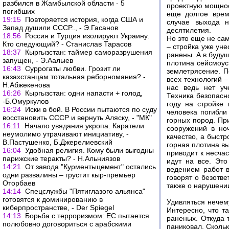
разбился в Жамбылской области - 5
проектную мощнос
погибших
еще долгое врем
19:15
Повторяется история, когда США и
случае выхода н
Запад душили СССР.., - Э.Гасанов
десятилетия.
18:56
Россия и Турция изолируют Украину.
Но это еще не сам
Кто следующий? - Станислав Тарасов
– стройка уже уне
18:37
Кыргызстан: таймер саморазрушения
ранены. А в буду
запущен, - Э.Аалыев
плотина сейсмоус
16:43
Суррогаты любви. Грозит ли
землетрясение. П
казахстанцам тотальная реборномания? -
всех технологий –
Н.Абжекенова
нас ведь нет уч
16:26
Кыргызстан: одни напасти + голод,
Техника безопасн
-Б.Омуркулов
году на стройке
16:24
Иски в бой. В России пытаются по суду
человека погибли
восстановить СССР и вернуть Аляску, - "МК"
горных пород. Пр
16:11
Начало увядания укропа. Каратели
сооружений в ноч
неумолимо утрачивают инициативу, -
качество, а быст
В.Пастушенко, Б.Джерелиевский
горная плотина вы
16:04
Удобная религия. Кому были выгодны
приводит к несча
парижские теракты? - Н.Альниязов
идут на все. Эт
14:21
От завода "Курментыцемент" остались
ведением работ 
одни развалины – грустит кыр-премьер
говорят о безотв
Оторбаев
также о нарушени
14:14
Спецслужбы "Пятиглазого альянса"
готовятся к доминированию в
Удивляться нечем
киберпространстве, - Der Spiegel
Интересно, что т
14:13
Борьба с терроризмом: ЕС пытается
раненых. Откуда 
полюбовно договориться с арабскими
паниковал. Скольк