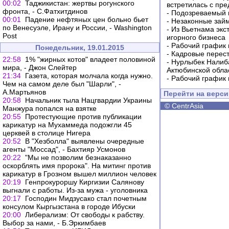
00:02
Таджикистан: жертвы рогунского
встретилась с пр
фронта, - С.Фатхитдинов
-
Подозреваемый в
00:01
Падение нефтяных цен больно бьет
-
Незаконные займ
по Венесуэле, Ирану и России, - Washington
-
Из Вьетнама экс
Post
игорного бизнеса
-
Рабочий график 
Понедельник, 19.01.2015
-
Кадровые перес
22:58
1% "жирных котов" владеет половиной
-
Нурлыбек Налиб
мира, - Джон Слейтер
Актюбинской обла
21:34
Газета, которая молчала когда нужно.
-
Рабочий график 
Чем на самом деле был "Шарли", -
А.Мартьянов
Перейти на верс
20:58
Начальник тыла Нацгвардии Украины
©
CentrAsia
Манжура попался на взятке
20:55
Протестующие против публикации
карикатур на Мухаммеда подожгли 45
церквей в столице Нигера
20:52
В "Хезболла" выявлены очередные
агенты "Моссад", - Бахтияр Усмонов
20:22
"Мы не позволим безнаказанно
оскорблять имя пророка". На митинг против
карикатур в Грозном вышел миллион человек
20:19
Генпрокуроршу Киргизии Салянову
выгнали с работы. Из-за мужа - уголовника
20:17
Господин Мидзусако стал почетным
консулом Кыргызстана в городе Ибуски
20:00
Либерализм: От свободы к рабству.
Выбор за нами, - Б.Эркимбаев