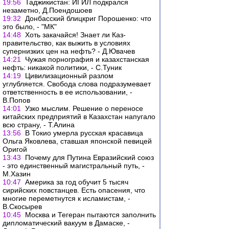
19:56
Таджикистан: ИГИЛ подкрался
незаметно, Д.Поендошоев
19:32
Донбасский блицкриг Порошенко: что
это было, - "МК"
14:48
Хоть закачайся! Знает ли Каз-
правительство, как выжить в условиях
супернизких цен на нефть? - Д.Ювачев
14:21
Чужая порнография и казахстанская
нефть: никакой политики, - С.Туник
14:19
Цивилизационный разлом
углубляется. Свобода слова подразумевает
ответственность в ее использовании, -
В.Попов
14:01
Узко мыслим. Решение о переносе
китайских предприятий в Казахстан напугало
всю страну, - Т.Алина
13:56
В Токио умерла русская красавица
Ольга Яковлева, ставшая японской певицей
Оригой
13:43
Почему для Путина Евразийский союз
- это единственный магистральный путь, -
М.Хазин
10:47
Америка за год обучит 5 тысяч
сирийских повстанцев. Есть опасения, что
многие переметнутся к исламистам, -
В.Скосырев
10:45
Москва и Тегеран пытаются заполнить
дипломатический вакуум в Дамаске, -