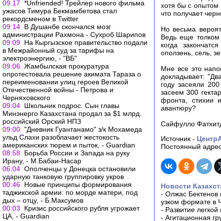
09:17
*Unfriended! Трейлер нового фильма
хотя бы с опытом 
ужасов Тимура Бекмамбетова стал
что получает черн
рекордсменом в Twitter
09:14
В Душанбе скончался мозг
Но весьма вероят
администрации Рахмона - Сухроб Шарипов
Ведь еще толком 
09:09
На Кыргызское правительство подали
когда закончатс
в Межрайонный суд за тарифы на
оползень, сель, з
электроэнергию, - "ВБ"
09:06
Жамбылская прокуратура
Мне все это напо
опротестовала решение акимата Тараза о
докладывает: "Дв
переименовании улиц героев Великой
году засеяли 200 
Отечественной войны - Петрова и
засеем 300 гектар
Черняховского
фронта, стихии 
09:04
Школьник подрос. Сын главы
авантюру?
Минэнерго Казахстана продал за $1 млрд.
российский Орский НПЗ
Сайфулло Фатхит
09:00
"Дневник Гуантанамо" з/к Мохамеда
ульд Слахи разоблачает жестокость
Источник -
Центр
американских тюрем и пыток, - Guardian
Постоянный адрес
08:58
Борьба России и Запада на руку
Ирану, - М.Бабаи-Насар
06:04
Ополченцы у Донецка остановили
ударную танковую группировку укров
00:46
Новые принципы формирования
Новости Казахст
таджикской армии: по морде матери, под
-
Олжас Бектенов 
дых – отцу, - Б.Максумов
узком формате в 
00:03
Кризис российского рубля угрожает
-
Развитие легкой
ЦА, - Guardian
-
Агитационная гр