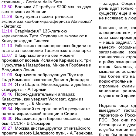
странами, - Corriere della Sera
– загадка. Секре
13:50
Боевики ИГ требуют $200 млн за двух
речь идет только 
заложников из Японии
существу еще и н
11:29
Кому нужна психиатрическая
не иссякает, а лю
экспертиза каз-банкира-афериста Аблязова?
- Better.kz
Конечно, мне, к
11:14
СтарМафия? 135-летнюю
электричеством,
каракалпачку Тути Юсупову не включают в
советское время 
Книгу рекордов Гинесса
– наша задача". 
11:13
Узбекских пенсионеров освободили от
нанесли огромны
платы за посещение Ташкентского зоопарка
загрязнению воз
11:07
В Кыргызстане на сей момент
грандиозных стро
проживают восемь Исламов Каримовых, три
стройку заморози
Нурсултана Назарбаева, Михаил Горбачев и
поток. Казалось,
Владимир Ленин
мышление осталос
11:06
Кыргызстанообразующую "Кумтор
тем более что на
Голд Компани" возглавил Дэниел Дежарден
подконтрольные
10:24
Я не Шарли. Многоходовка и двойные
огромные суммы,
стандарты, - А.Горный
чиновники ранго
09:46
Порно-двигательный аппарат.
слушателей краси
Казахстан, как уверяет Wordstat, один из
лидеров по.., - К.Микоян
Недавно еще одн
09:34
Иранский генерал погиб в результате
выездных" гаст
налета израильской авиации в Сирии
территорию Росс
09:30
Исламисты для Европы опаснее, чем
ГЭС. Все они по
был СССР, - В.Скосырев
бетонщики и дру
09:27
Москва дистанцируется от китайского
службы министерс
проекта нового Шелкового пути, - А.Терехова
было бы порадова