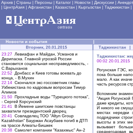
Архив
|
Страны
|
Персоны
|
Каталог
|
Новости
|
Дискуссии
|
Анекдо
|
ЦентрАзия
|
Афганистан
|
Казахстан
|
Кыргызстан
|
Таджикистан
|
Новости и события
|
Вторник, 20.01.2015
Таджикистан
|
23:27
Левиафан и Майдан, Усманов и
Таджикистан: же
Дерипаска. Главной угрозой России
00:02 20.01.2015
становится социальная несправедливость, -
С.Варыханов
Рогунская ГЭС, к
22:52
Донбасс и Киев готовы воевать до
пока больше напо
конца, - В.Мухин
мало. А как иначе
22:14
Скончался экс-госсоветник главы
часть ресурсов с
Узбекистана по кадровым вопросам Тимур
Алимов
Вспомним знамени
21:50
Прохладные воды "Турецкого потока",
"Акция Рогунской 
- Сергей Корсунский
даже кредиты, ко
21:41
В Йемене шиитские повстанцы
И никого не смуща
захватили президентский дворец
местах нередки 
20:41
Совладелец ТОО "Altyn Group
подрядчики строи
Kazakhstan" Бауржан Асаубаев погиб в ДТП
высоты в этих ме
на трассе Алматы-Бишкек
вызывает больш
20:38
Самолет компании "Казахмыс" Ан-2
среднегодовая в