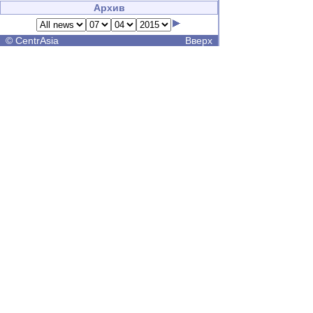
Архив
©
CentrAsia
Вверх