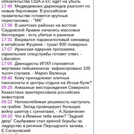
обязательства США и ЕС идет на убыль
17:48
Медведевских дармоедов разгонят по
новым берложкам. В российском
правительстве готовятся крупные
перестановки, - "МК"
17:38
В шиитских районах на востоке
Саудовской Аравии начались массовые
беспорядки - есть убитые и раненые
17:31
Взорвался параксилоловый химзавод
в китайском Фуцзяне - тушат 800 пожарных
17:07
Иранская ядерная программа:
израильские спецслужбы готовят ответ, -
Libеration
17:05
Джихадисты ИГИЛ становятся
жертвами лейшманиоза: зафиксировано 100
тысяч случаев, - Марио Валенца
09:40
Кому принадлежат элитные
пансионаты и центры отдыха на Иссык-Куле?
09:28
Алмазные месторождения Северного
Казахстана заинтересовали российских
инвесторов
09:22
Непоколебимая решимость наступать
на грабли. Запад провоцирует большую
войну шиитов с суннитами, - А.Храмчихин
09:20
Что в Йемене тебе моем? "Задний
двор" СауАравии стал ареной борьбы за
лидерство в регионе Персидского залива, -
Е.Сатановский