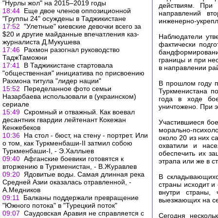
"Нурлы жол" на 2015–2019 годы
действиям. При 
18:44
Еще двое членов оппозиционной
направлений вто
"Группы 24" осуждены в Таджикистане
инженерно-укрепл
17:52
"Улетные" киевские девочки всего за
$20 и другие майданные впечатления каз-
Наблюдатели утв
журналиста Д.Мукушева
фактически подго
17:46
Рахмон разогнал руководство
бандформировани
ТаджТаможни
границы и при не
17:41
В Таджикистане стартовала
в направлении ра
"общественная" инициатива по присвоению
Рахмона титула "лидер нации"
В прошлом году п
15:52
Переделанное фото семьи
Туркменистана по
Назарбаева использовали в (украинском)
года в ходе бо
сериале
уничтожено. При 
15:49
Скромный и отважный. Как воевал
десантник гвардии лейтенант Кокежан
Участившиеся бое
Кенжебеков
морально-психоло
10:36
На стол - бюст, на стену - портрет. Или
около 20 из них с
о том, как Туркменбаши-II затмил собою
охватили и насе
Туркменбаши-I, - Э.Халлыев
обеспечить их за
09:40
Афганские боевики готовятся к
этрапа или же в 
вторжению в Туркменистан, - В.Журавлев
09:20
Ядовитые воды. Самая длинная река
В складывающихся
Средней Азии оказалась отравленной, -
страны исходит и
А.Медников
внутри страны, 
09:11
Балканы поддержали превращение
выезжающих на се
"Южного потока" в "Турецкий поток"
09:07
Саудовская Аравия не справляется с
Сегодня несколь