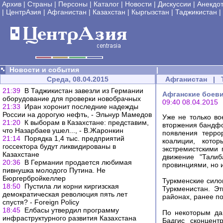
Архив
|
Страны
|
Персоны
|
Каталог
|
Новости
|
Дискуссии
|
Анекдо
|
ЦентрАзия
|
Афганистан
|
Казахстан
|
Кыргызстан
|
Таджикистан
|
Новости и события
|
Среда, 08.04.2015
Афганистан
|
21:39
В Таджикистан завезли из Германии
Афганские боеви
оборудование для проверки новобрачных
09:40 08.04.2015
21:33
Иран хоронит последние надежды
России на дорогую нефть, - Эльнур Мамедов
Уже не только во
21:20
К выборам в Казахстане: представим,
вторжения бандфо
что Назарбаев ушел..., - В.Жаронкин
появления терро
21:14
Порядка 1,4 тыс. предприятий
коалиции, кото
госсектора будут ликвидированы в
экстремистскими 
Казахстане
движение "Талиб
20:36
В Германии продается любимая
провинциями, но 
пивнушка молодого Путина. Не
Бюргербройкеллер
Туркменские сило
18:50
Пустила ли корни киргизская
Туркменистан. Э
демократическая революция пять лет
районах, ранее п
спустя? - Foreign Policy
18:45
Елбасы утвердил программу
По некоторым да
инфраструктурного развития Казахстана
Бадгис сконцент