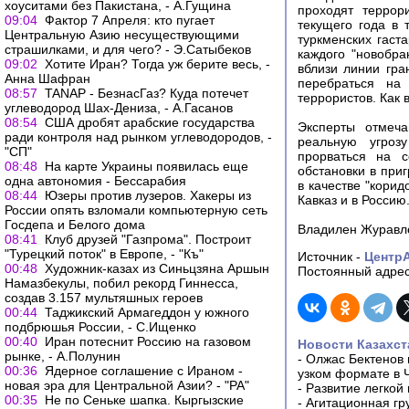
хоуситами без Пакистана, - А.Гущина
проходят террор
09:04
Фактор 7 Апреля: кто пугает
текущего года в 
Центральную Азию несуществующими
туркменских гаст
страшилками, и для чего? - Э.Сатыбеков
каждого "новобра
09:02
Хотите Иран? Тогда уж берите весь, -
вблизи линии гра
Анна Шафран
перебраться на
08:57
TANAP - БезнасГаз? Куда потечет
террористов. Как 
углеводород Шах-Дениза, - А.Гасанов
08:54
США дробят арабские государства
Эксперты отмеча
ради контроля над рынком углеводородов, -
реальную угроз
"СП"
прорваться на с
08:48
На карте Украины появилась еще
обстановки в при
одна автономия - Бессарабия
в качестве "корид
08:44
Юзеры против лузеров. Хакеры из
Кавказ и в Россию
России опять взломали компьютерную сеть
Госдепа и Белого дома
Владилен Журавл
08:41
Клуб друзей "Газпрома". Построит
"Турецкий поток" в Европе, - "Къ"
Источник -
Центр
00:48
Художник-казах из Синьцзяна Аршын
Постоянный адрес
Намазбекулы, побил рекорд Гиннесса,
создав 3.157 мультяшных героев
00:44
Таджикский Армагеддон у южного
подбрюшья России, - С.Ищенко
00:40
Иран потеснит Россию на газовом
Новости Казахст
рынке, - А.Полунин
-
Олжас Бектенов 
00:36
Ядерное соглашение с Ираном -
узком формате в 
новая эра для Центральной Азии? - "РА"
-
Развитие легкой
00:35
Не по Сеньке шапка. Кыргызские
-
Агитационная гр