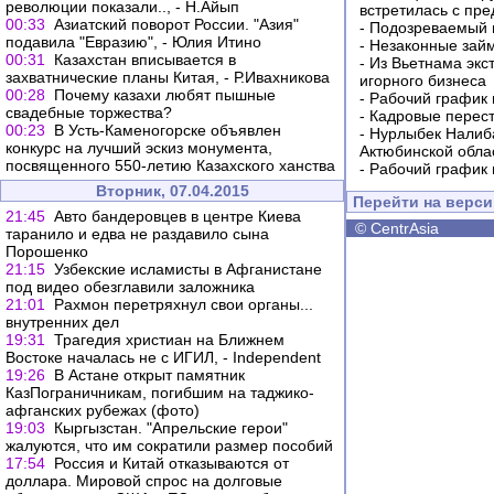
революции показали.., - Н.Айып
встретилась с пр
00:33
Азиатский поворот России. "Азия"
-
Подозреваемый в
подавила "Евразию", - Юлия Итино
-
Незаконные займ
00:31
Казахстан вписывается в
-
Из Вьетнама экс
захватнические планы Китая, - Р.Ивахникова
игорного бизнеса
00:28
Почему казахи любят пышные
-
Рабочий график 
свадебные торжества?
-
Кадровые перес
00:23
В Усть-Каменогорске объявлен
-
Нурлыбек Налиб
конкурс на лучший эскиз монумента,
Актюбинской обла
посвященного 550-летию Казахского ханства
-
Рабочий график 
Вторник, 07.04.2015
Перейти на верс
21:45
Авто бандеровцев в центре Киева
©
CentrAsia
таранило и едва не раздавило сына
Порошенко
21:15
Узбекские исламисты в Афганистане
под видео обезглавили заложника
21:01
Рахмон перетряхнул свои органы...
внутренних дел
19:31
Трагедия христиан на Ближнем
Востоке началась не с ИГИЛ, - Independent
19:26
В Астане открыт памятник
КазПограничникам, погибшим на таджико-
афганских рубежах (фото)
19:03
Кыргызстан. "Апрельские герои"
жалуются, что им сократили размер пособий
17:54
Россия и Китай отказываются от
доллара. Мировой спрос на долговые