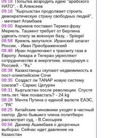
09:18
Попытка возродить идею "арабского
НАТО", - В.Алексеев
09:16
"Кыргызстан продолжает строить
демократическую страну свободных людей",
- мечтает Атамбаев
09:00
Каримов поставил Термез фрау
Меркель. Ташкент требует от Берлина
удвоить плату за военную базу, - Spiegel
08:58
Кремль запутался. Иранский шпагат
России, - Иван Преображенский
08:48
Иран подключают к транзиту газа в
Европу. Анкара и Тегеран укрепляют
сотрудничество в энергетике, конкурируя с
Россией, - "Къ"
08:38
Казахстанцы скупают недвижимость в
пост-олимпийском Сочи
08:35
Создаст ли TANAP новую систему
союзов? - Cаркис Цатурян
08:31
Кыргызстан после революции. Спустя
пять лет. Чем похвастать? - 24.kg
08:28
Мечта Путина о единой валюте ЕАЭС,
- "РА"
08:25
Китайские чиновники уходят в частный
сектор. Дело бывшего члена политбюро
рассмотрит суд, - В.Скосырев
00:56
Данияр Ашимбаев о досрочных
выборах: Сейчас идет давление на
Казахстан