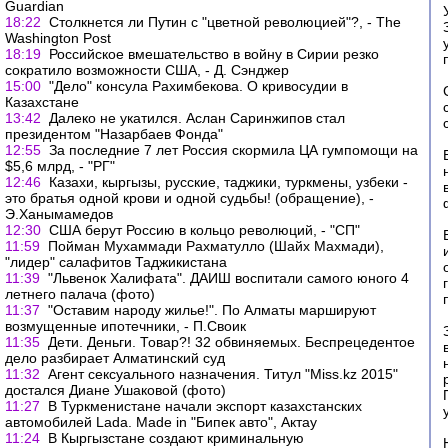
Guardian
18:22
Столкнется ли Путин с "цветной революцией"?, - The
Washington Post
18:19
Российское вмешательство в войну в Сирии резко
сократило возможности США, - Д. Сэнджер
15:00
"Дело" консула Рахимбекова. О кривосудии в
Казахстане
13:42
Далеко не укатился. Аслан Саринжипов стал
президентом "Назарбаев Фонда"
12:55
За последние 7 лет Россия скормила ЦА гумпомощи на
$5,6 млрд, - "РГ"
12:46
Казахи, кыргызы, русские, таджики, туркмены, узбеки -
это братья одной крови и одной судьбы! (обращение), -
Э.Ханымамедов
12:30
США берут Россию в кольцо революций, - "СП"
11:59
Пойман Мухаммади Рахматулло (Шайх Махмади),
"лидер" салафитов Таджикистана
11:39
"Львенок Халифата". ДАИШ воспитали самого юного 4
летнего палача (фото)
11:37
"Оставим народу жилье!". По Алматы маршируют
возмущенные ипотечники, - П.Своик
11:35
Дети. Деньги. Товар?! 32 обвиняемых. Беспрецедентое
дело разбирает Алматинский суд
11:32
Агент сексуального назначения. Титул "Miss.kz 2015"
достался Диане Ушаковой (фото)
11:27
В Туркменистане начали экспорт казахстанских
автомобилей Lada. Made in "Бипек авто", Актау
11:24
В Кыргызстане создают криминальную