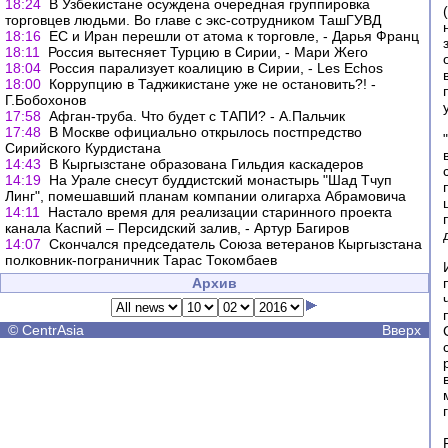
18:24
В Узбекистане осуждена очередная группировка
торговцев людьми. Во главе с экс-сотрудником ТашГУВД
18:16
ЕС и Иран перешли от атома к торговле, - Дарья Франц
18:11
Россия вытесняет Турцию в Сирии, - Мари Жего
18:04
Россия парализует коалицию в Сирии, - Les Echos
18:00
Коррупцию в Таджикистане уже не остановить?! -
Г.Бобохонов
17:58
Афган-труба. Что будет с ТАПИ? - А.Пальчик
17:48
В Москве официально открылось постпредство
Сирийского Курдистана
14:43
В Кыргызстане образована Гильдия каскадеров
14:19
На Урале снесут буддистский монастырь "Шад Тчуп
Линг", помешавший планам компании олигарха Абрамовича
14:11
Настало время для реализации старинного проекта
канала Каспий – Персидский залив, - Артур Багиров
14:07
Скончался председатель Союза ветеранов Кыргызстана
полковник-пограничник Тарас Токомбаев
Архив
©
CentrAsia
Вверх