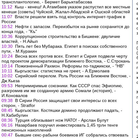
трансплантологию, - Бермет Барыктабасова
11:12
Кыш - кенеш! А.Атамбаев указом распустил все местные
кенеши (советы) Чуйской, Жалал-Абадской и Ошской областей
11:07
Власти решили взять под контроль интернет-трафик в
России
10:52
Нефти с запасом. Переизбыток на рынке сохранится до
конца года, - "Къ"
10:36
Коррупционное строительство в Бишкеке: двуличие
властей, - Н.Айып
10:30
Пять лет без Мубарака. Египет в поисках собственного
пути, - М.Куракин
10:24
Весна всех против всех. Египет и Сирия подвели черту
под проектом демократизации Ближнего Востока, - С.Строкань
10:14
Пожизненный Рахмон. Реформы по-таджикски, - "НВ"
10:11
Кыргызстан: статистика не греет, - А.Ермолаев
10:02
Сирийский перелом. Роль России на Ближнем Востоке, -
Дж.Кьеза
09:53
Непримиримые союзники. Как СССР спас Эфиопию,
разгромив им же созданную армию Сомали (история), -
И.Коновалов
09:38
В Сирии Россия защищает свои интересы со всех
сторон, - Stratfor
08:45
Кыргызстан. Костяшки домино продолжают падать, -
Н.Хабибулин
08:36
Турция облизывает нож НАТО! - Арслан Булут
06:16
Назарбаев поручил инвестировать 1,45 трлн тенге
пенсионных накоплений
00:47
Бывшие секс-рабыни боевиков ИГ собрались отвоевать