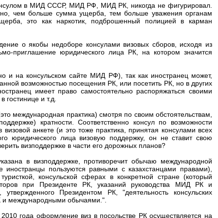
онсулом в МИД СССР, МИД РФ, МИД РК, никогда не фигурировал.
ятно, чем больше сумма ущерба, тем больше уважения органам
щерба, это как наркотик, подброшенный полицией в карман
дение о якобы недоборе консулами визовых сборов, исходя из
сьмо-приглашение юридического лица РК, на котором значится
о и на консульском сайте МИД РФ), так как иностранец может,
анной возможностью посещения РК, или посетить РК, но в других
ностранец имеет право самостоятельно распоряжаться своими
 гостинице и т.д.
 (это международная практика) смотря по своим обстоятельствам,
поддержке) кратности. Соответственно консул по возможности
 визовой анкете (и это тоже практика, принятая консулами всех
кого юридического лица визовую поддержку, он не ставит свою
 верить визподдержке в части его дорожных планов?
 указана в визподдержке, противоречит обычаю международной
е иностранцы пользуются равными с казахстанцами правами),
уристкой, консульской сферах в конкретной стране (который
сторов при Президенте РК, указаний руководства МИД РК и
, утвержденного Президентом РК, "деятельность консульских
К и международными обычаями.".
 2010 года оформление виз в посольстве РК осуществляется на