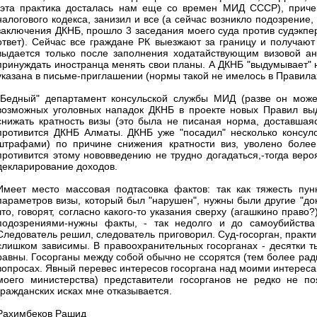
(эта практика досталась нам еще со времен МИД СССР), причем
налогового кодекса, занизил и все (а сейчас возникло подозрение
заключения ДКНБ, прошло 3 заседания моего суда против судэкпер
ответ). Сейчас все граждане РК выезжают за границу и получают
выдается только после заполнения ходатайствующим визовой анк
принуждать иностранца менять свои планы. А ДКНБ "выдумывает" н
указана в письме-приглашении (нормы такой не имелось в Правилах
"Бедный" департамент консульской службы МИД (разве он может
возможных уголовных нападок ДКНБ в проекте новых Правил выд
снижать кратность визы (это была не писаная норма, доставшая
противится ДКНБ Алматы. ДКНБ уже "посадил" несколько консуло
штрафами) по причине снижения кратности виз, уволено более
противится этому нововведению не трудно догадаться,-тогда вер
декларирование доходов.
Имеет место массовая подтасовка фактов: так как тяжесть пун
параметров визы, который был "нарушен", нужны были другие "док
что, говорят, согласно какого-то указания сверху (агашкино право
подозрениями-нужны факты, - так недолго и до самоубийства
Следователь решил, следователь приговорил. Суд-госорган, практи
слишком зависимы. В правоохранительных госорганах - десятки ты
равны. Госорганы между собой обычно не ссорятся (тем более рад
вопросах. Явный перевес интересов госоргана над моими интересам
моего министерства) представители госорганов не редко не по
гражданских исках мне отказывается.
Рахимбеков Рашид