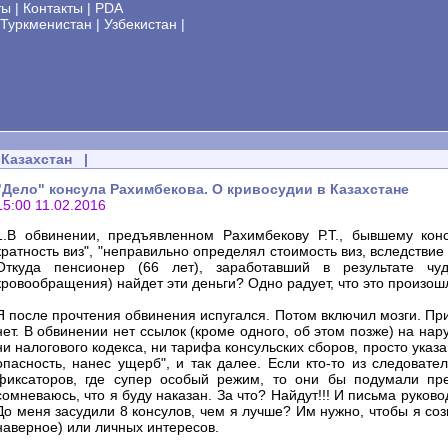
ты
|
Контакты
|
PDA
Туркменистан
|
Узбекистан
|
Казахстан
|
"Дело" консула Рахимбекова. О кривосудии в Казахстане
15:00 11.02.2016
1.В обвинении, предъявленном Рахимбекову Р.Т., бывшему кон
кратность виз", "неправильно определял стоимость виз, вследстви
Откуда пенсионер (66 лет), заработавший в результате ч
кровообращения) найдет эти деньги? Одно радует, что это произошл
Я после прочтения обвинения испугался. Потом включил мозги. При
нет. В обвинении нет ссылок (кроме одного, об этом позже) на н
ни налогового кодекса, ни тарифа консульских сборов, просто ука
опасность, нанес ущерб", и так далее. Если кто-то из следовате
фиксаторов, где супер особый режим, то они бы подумали пр
сомневаюсь, что я буду наказан. За что? Найдут!!! И письма руковод
До меня засудили 8 консулов, чем я лучше? Им нужно, чтобы я соз
наверное) или личных интересов.