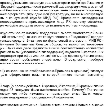
остранец указывает зачастую реальные сроки сроки пребывания и
). Визовая поддержка носит рамочный характер для консула, в ней
ной безопасности и количество разрешенных въездов: к примеру,
 может оформлять визу одно или 2-х кратную, но не многократную
есть в консульской службе МИД РФ). Кроме того визподдержка
 непосредственно приглашающего лица РК, поэтому возможны
даря которым иногда выясняются истинные мотивы иностранца.
нсул отошел от визовой поддержки : вместо многократной визы
шей стоимости), то значит консул виноват в "недостаче" средств
т меньше средств. Виза - это не финансовый инструмент, МИД РК -
бвинения больше виз больше сборов, не важно кто пересечет
ции. На самом деле кратность визы и соответственно количество
ратной визы (указанной в визподдержке) выдается 1-кратная, 2-х
ностранцам при оформлении виз, не меняя сроков действия визы,
ющие сроки пребывания спецотметки. В результате, наоборот
нии нестыковок очень много.
а (к сожалению не отобразив это в Правилах выдачи виз) визовую
для оформления визы, в которой ничего нельзя изменять,
0 года (о сроках действия 1-кратных, 2-кратных, 3-кратных виз не
рядка 25 консулов, была системная ошибка. Почему? Так как не
нсулу что либо изменять в параметрах визы. Если консул
вызовет подозрение о коррупционной подоплеке.
тривается инструкция. Вместе с тем, в тексте Правил о выдаче