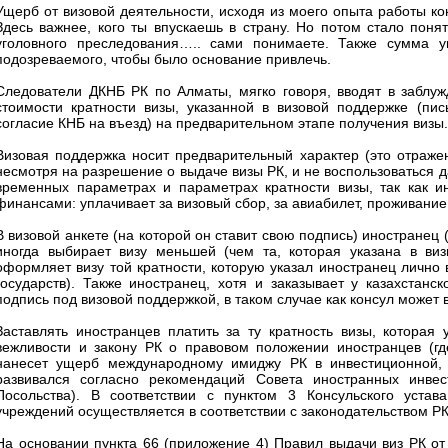
Ущерб от визовой деятельности, исходя из моего опыта работы к
Здесь важнее, кого ты впускаешь в страну. Но потом стало пон
уголовного преследования….. сами понимаете. Также сумма у
подозреваемого, чтобы было основание привлечь.
Следователи ДКНБ РК по Алматы, мягко говоря, вводят в заблуж
стоимости кратности визы, указанной в визовой поддержке (пи
согласие КНБ на въезд) на предварительном этапе получения визы.
Визовая поддержка носит предварительный характер (это отражен
несмотря на разрешение о выдаче визы РК, и не воспользоваться д
временных параметрах и параметрах кратности визы, так как и
финансами: уплачивает за визовый сбор, за авиабилет, проживание в
В визовой анкете (на которой он ставит свою подпись) иностранец
иногда выбирает визу меньшей (чем та, которая указана в виз
оформляет визу той кратности, которую указал иностранец лично в
государств). Также иностранец, хотя и заказывает у казахстанс
подпись под визовой поддержкой, в таком случае как консул может
Заставлять иностранцев платить за ту кратность визы, которая
вежливости и закону РК о правовом положении иностранцев (гд
нанесет ущерб международному имиджу РК в инвестиционной, т
развивался согласно рекомендаций Совета иностранных инве
Посольства). В соответствии с пунктом 3 Консульского устава
учреждений осуществляется в соответствии с законодательством Р
На основании пункта 66 (приложение 4) Правил выдачи виз РК от