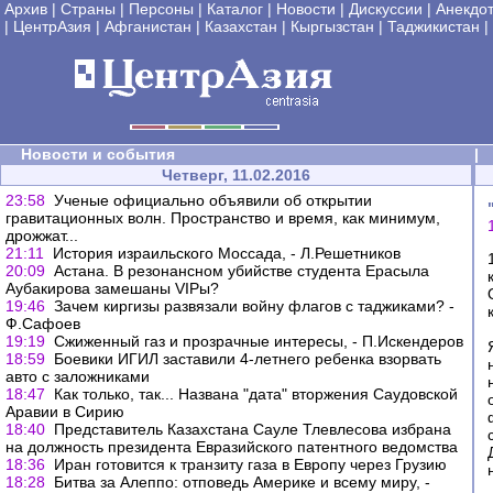
Архив
|
Страны
|
Персоны
|
Каталог
|
Новости
|
Дискуссии
|
Анекдо
|
ЦентрАзия
|
Афганистан
|
Казахстан
|
Кыргызстан
|
Таджикистан
|
Новости и события
|
Четверг, 11.02.2016
23:58
Ученые официально объявили об открытии
гравитационных волн. Пространство и время, как минимум,
дрожжат...
21:11
История израильского Моссада, - Л.Решетников
20:09
Астана. В резонансном убийстве студента Ерасыла
Аубакирова замешаны VIPы?
19:46
Зачем киргизы развязали войну флагов с таджиками? -
Ф.Сафоев
19:19
Сжиженный газ и прозрачные интересы, - П.Искендеров
18:59
Боевики ИГИЛ заставили 4-летнего ребенка взорвать
авто с заложниками
18:47
Как только, так... Названа "дата" вторжения Саудовской
Аравии в Сирию
18:40
Представитель Казахстана Сауле Тлевлесова избрана
на должность президента Евразийского патентного ведомства
18:36
Иран готовится к транзиту газа в Европу через Грузию
18:28
Битва за Алеппо: отповедь Америке и всему миру, -