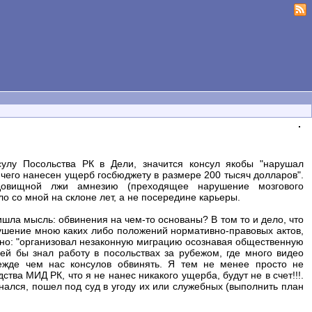
сулу Посольства РК в Дели, значится консул якобы "нарушал
е чего нанесен ущерб госбюджету в размере 200 тысяч долларов".
удовищной лжи амнезию (преходящее нарушение мозгового
о со мной на склоне лет, а не посередине карьеры.
шла мысль: обвинения на чем-то основаны? В том то и дело, что
арушение мною каких либо положений нормативно-правовых актов,
зано: "организовал незаконную миграцию осознавая общественную
лей бы знал работу в посольствах за рубежом, где много видео
ежде чем нас консулов обвинять. Я тем не менее просто не
ства МИД РК, что я не нанес никакого ущерба, будут не в счет!!!.
нался, пошел под суд в угоду их или служебных (выполнить план