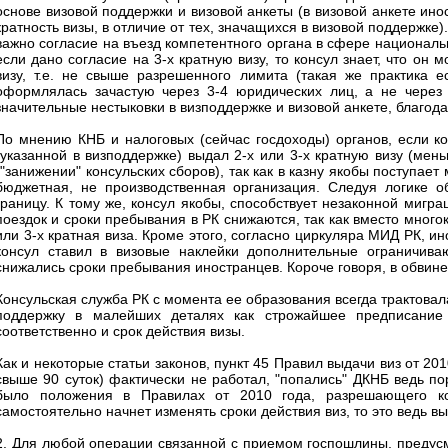
основе визовой поддержки и визовой анкеты (в визовой анкете ин
кратность визы, в отличие от тех, значащихся в визовой поддержке
важно согласие на въезд компетентного органа в сфере националь
если дано согласие на 3-х кратную визу, то консул знает, что он
визу, т.е. не свыше разрешенного лимита (такая же практика 
оформлялась зачастую через 3-4 юридических лиц, а не через
значительные нестыковки в визподдержке и визовой анкете, благо
По мнению КНБ и налоговых (сейчас госдоходы) органов, если ко
(указанной в визподдержке) выдал 2-х или 3-х кратную визу (мень
("занижении" консульских сборов), так как в казну якобы поступае
бюджетная, не производственная организация. Следуя логике о
границу. К тому же, консул якобы, способствует незаконной мигра
поездок и сроки пребывания в РК снижаются, так как вместо многок
или 3-х кратная виза. Кроме этого, согласно циркуляра МИД РК, и
консул ставил в визовые наклейки дополнительные ограничива
снижались сроки пребывания иностранцев. Короче говоря, в обвине
Консульская служба РК с момента ее образования всегда трактовал
поддержку в малейших деталях как строжайшее предписание 
соответственно и срок действия визы.
Как и некоторые статьи законов, пункт 45 Правил выдачи виз от 201
свыше 90 суток) фактически не работал, "попались" ДКНБ ведь по
было положения в Правилах от 2010 года, разрешающего ко
самостоятельно начнет изменять сроки действия виз, то это ведь 
2. Для любой операции связанной с приемом госпошлины, предусма