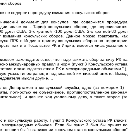
ания сборов.
кже не содержит процедуру взимания консульских сборов.
нический документ для консулов, где содержится процедура
ии является - Тариф консульских сборов, где перечисляется
0 долл США, 3-х кратной -100 долл.США, 2-х кратной-80 долл
взимания консульских сборов. Данное можно трактовать, как
сула ПРК в Индии к приему консульских сборов на территории
рств, как и в Посольстве РК в Индии, имеется лишь указание о
изовом законодательстве, что надо взимать сбор за визу РК на
ласно международных правил и норм (пункт 3 Консульского устава
етствии с законодательством РК и международными обычаями.".),
орую указал иностранец в подписанной им визовой анкете. Вывод
 следователя мысли другие….
ов Департамента консульской службы, одно (за номером 1) -
аты, полностью не объективное, противопоставленное канонам
нительное), и давшее ход уголовному делу, а также второе (за
 и консульскую работу. Пункт 3 Консульского устава РК гласит:
е международных обычаев. Если бы пункт 3 был бы принят во
 говорил бы "о занижении консулом ставок консульских сборов"