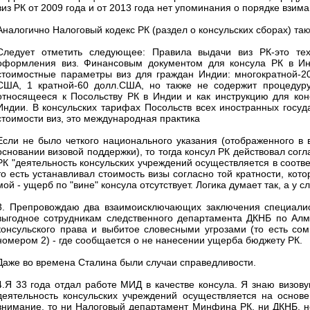
виз РК от 2009 года и от 2013 года нет упоминания о порядке взим
Аналогично Налоговый кодекс РК (раздел о консульских сборах) та
Cледует отметить следующее: Правила выдачи виз РК-это тех
оформления виз. Финансовым документом для консула РК в Инд
стоимостные параметры виз для граждан Индии: многократной-20
США, 1 кратной-60 долл.США, но также не содержит процедуру 
относящееся к Посольству РК в Индии и как инструкцию для кон
Индии. В консульских тарифах Посольств всех иностранных госуда
стоимости виз, это международная практика
Если не было четкого национального указания (отображенного в в
основании визовой поддержки), то тогда консул РК действовал сог
РК "деятельность консульских учреждений осуществляется в соотв
то есть устанавливал стоимость визы согласно той кратности, кот
мой - ущерб по "вине" консула отсутствует. Логика думает так, а у
3. Препровождаю два взаимоисключающих заключения специалист
выгодное сотрудникам следственного департамента ДКНБ по Алм
консульского права и выбитое словесными угрозами (то есть сом
номером 2) - где сообщается о не нанесении ущерба бюджету РК.
Даже во времена Сталина были случаи справедливости.
4.Я 33 года отдал работе МИД в качестве консула. Я знаю визовую
деятельность консульских учреждений осуществляется на основ
внимание, то ни Налоговый департамент Минфина РК, ни ДКНБ, не