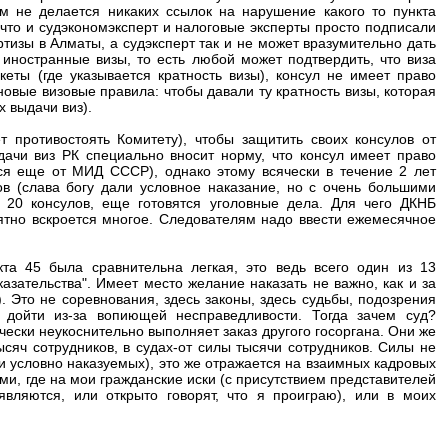
 не делается никаких ссылок на нарушение какого то пункта
, что и судэкономэксперт и налоговые эксперты просто подписали
тизы в Алматы, а судэксперт так и не может вразумительно дать
 иностранные визы, то есть любой может подтвердить, что виза
еты (где указывается кратность визы), консул не имеет право
овые визовые правила: чтобы давали ту кратность визы, которая
 выдачи виз).
 противостоять Комитету), чтобы защитить своих консулов от
ачи виз РК специально вносит норму, что консул имеет право
ся еще от МИД СССР), однако этому всячески в течение 2 лет
в (слава богу дали условное наказание, но с очень большими
 20 консулов, еще готовятся уголовные дела. Для чего ДКНБ
оятно вскроется многое. Следователям надо ввести ежемесячное
кта 45 была сравнительна легкая, это ведь всего один из 13
азательства". Имеет место желание наказать не важно, как и за
?). Это не соревнования, здесь законы, здесь судьбы, подозрения
 дойти из-за вопиющей несправедливости. Тогда зачем суд?
чески неукоснительно выполняет заказ другого госоргана. Они же
сяч сотрудников, в судах-от силы тысячи сотрудников. Силы не
и условно наказуемых), это же отражается на взаимных кадровых
и, где на мои гражданские иски (с присутствием представителей
являются, или открыто говорят, что я проиграю), или в моих