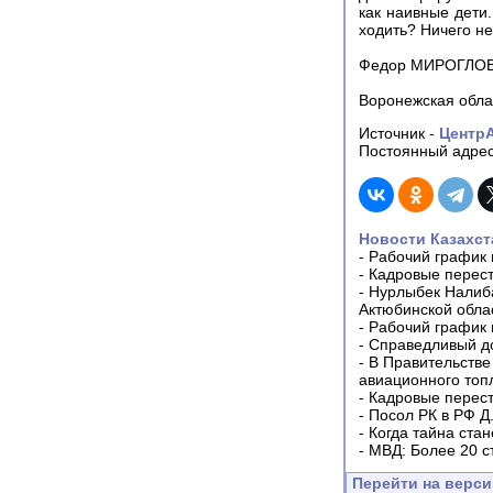
как наивные дети.
ходить? Ничего не
Федор МИРОГЛО
Воронежская обла
Источник -
Центр
Постоянный адрес
Новости Казахст
-
Рабочий график 
-
Кадровые перес
-
Нурлыбек Налиб
Актюбинской обла
-
Рабочий график 
-
Справедливый до
-
В Правительстве
авиационного топ
-
Кадровые перес
-
Посол РК в РФ Д
-
Когда тайна ста
-
МВД: Более 20 с
Перейти на верс