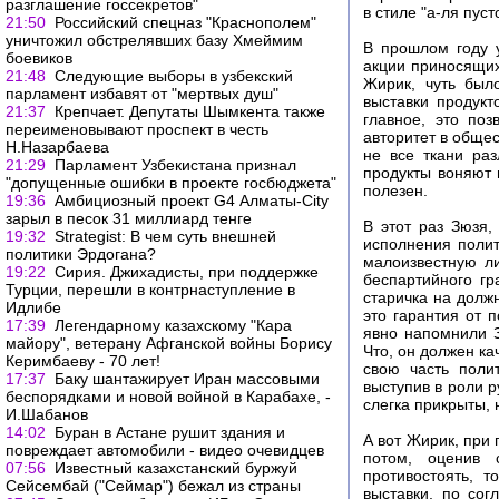
разглашение госсекретов"
в стиле "а-ля пус
21:50
Российский спецназ "Краснополем"
уничтожил обстрелявших базу Хмеймим
В прошлом году у
боевиков
акции приносящих
21:48
Следующие выборы в узбекский
Жирик, чуть был
парламент избавят от "мертвых душ"
выставки продукт
21:37
Крепчает. Депутаты Шымкента также
главное, это поз
переименовывают проспект в честь
авторитет в общес
Н.Назарбаева
не все ткани раз
21:29
Парламент Узбекистана признал
продукты воняют 
"допущенные ошибки в проекте госбюджета"
полезен.
19:36
Амбициозный проект G4 Алматы-City
зарыл в песок 31 миллиард тенге
В этот раз Зюзя,
19:32
Strategist: В чем суть внешней
исполнения полит
политики Эрдогана?
малоизвестную ли
19:22
Сирия. Джихадисты, при поддержке
беспартийного гр
Турции, перешли в контрнаступление в
старичка на долж
Идлибе
это гарантия от 
17:39
Легендарному казахскому "Кара
явно напомнили З
майору", ветерану Афганской войны Борису
Что, он должен ка
Керимбаеву - 70 лет!
свою часть поли
17:37
Баку шантажирует Иран массовыми
выступив в роли р
беспорядками и новой войной в Карабахе, -
слегка прикрыты,
И.Шабанов
14:02
Буран в Астане рушит здания и
А вот Жирик, при 
повреждает автомобили - видео очевидцев
потом, оценив 
07:56
Известный казахстанский буржуй
противостоять, 
Сейсембай ("Сеймар") бежал из страны
выставки, по со