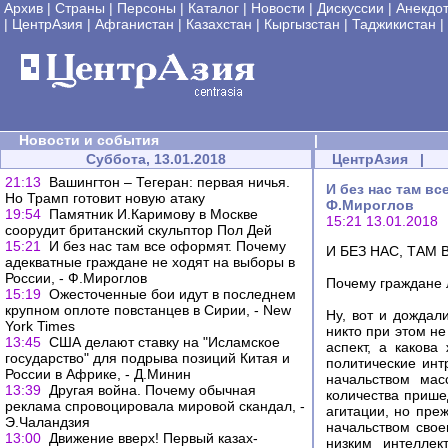
Архив
|
Страны
|
Персоны
|
Каталог
|
Новости
|
Дискуссии
|
Анекдо
|
ЦентрАзия
|
Афганистан
|
Казахстан
|
Кыргызстан
|
Таджикистан
|
Новости и события
|
Суббота, 13.01.2018
ЦентрАзия
|
21:13
Вашингтон – Тегеран: первая ничья.
И без нас там в
Но Трамп готовит новую атаку
Ф.Мироглов
19:54
Памятник И.Каримову в Москве
15:21 13.01.2018
соорудит британский скульптор Пол Дей
15:21
И без нас там все оформят. Почему
И БЕЗ НАС, ТАМ
адекватные граждане не ходят на выборы в
России, - Ф.Мироглов
Почему граждане 
15:19
Ожесточенные бои идут в последнем
крупном оплоте повстанцев в Сирии, - New
Ну, вот и дождал
York Times
никто при этом не
13:45
США делают ставку на "Исламское
аспект, а какова
государство" для подрыва позиций Китая и
политические инт
России в Африке, - Д.Минин
начальством мас
13:39
Другая война. Почему обычная
количества прише
реклама спровоцировала мировой скандал, -
агитации, но пре
Э.Чаландзия
начальством свое
13:00
Движение вверх! Первый казах-
низким интелле