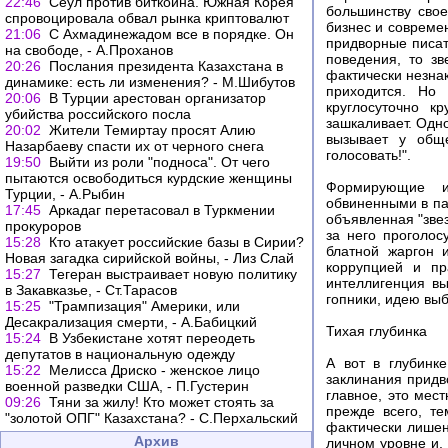
22:46
Сеул против биткоина. Южная Корея
большинству сво
спровоцировала обвал рынка криптовалют
бизнес и соврем
21:06
С Ахмадинежадом все в порядке. Он
придворные писат
на свободе, - А.Проханов
поведения, то зв
20:26
Послания президента Казахстана в
фактически незнак
динамике: есть ли изменения? - М.Шибутов
приходится. Но 
20:06
В Турции арестован организатор
круглосуточно к
убийства российского посла
зашкаливает. Одно
20:02
Жители Темиртау просят Алию
вызывает у обще
Назарбаеву спасти их от черного снега
голосовать!".
19:50
Выйти из роли "подноса". От чего
пытаются освободиться курдские женщины
Формирующие и
Турции, - А.Рыбин
обвиненными в пас
17:45
Аркадаг перетасовал в Туркмении
объявленная "зве
прокуроров
за него проголос
15:28
Кто атакует российские базы в Сирии?
блатной жаргон 
Новая загадка сирийской войны, - Лиз Слай
коррупцией и пр
15:27
Тегеран выстраивает новую политику
интеллигенция вы
в Закавказье, - Ст.Тарасов
гопники, идею вы
15:25
"Трампизация" Америки, или
Десакрализация смерти, - А.Бабицкий
Тихая глубинка
15:24
В Узбекистане хотят переодеть
депутатов в национальную одежду
А вот в глубинк
15:22
Мелисса Дриско - женское лицо
заклинания придв
военной разведки США, - П.Густерин
главное, это мес
09:26
Тяни за жилу! Кто может стоять за
прежде всего, т
"золотой ОПГ" Казахстана? - С.Перхальский
фактически лишен
Архив
личном уровне и,