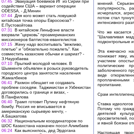
07:45
Эвакуация боевиков ИГ из Сирии при
мнений. Серьезн
содействии США – вариант операции
популярность, р
ODESSA, - Д.Минин
исчерпался, агре
07:44
Для кого может стать ловушкой
потом стал тухнут
китайская точка опоры Евросоюза? -
интенсивного раз
Е.Пустовойтова
07:31
В китайском Линьфэне власти
Что же касается 
взорвали "церковь" проамериканских
"Шалавливая мада
миссионеров баптистов-евангелистов
подконтрольные и
07:15
Жену надо воспитывать "вежливо,
плетью" и "обязательно пожалеть". Как
Эта ежечасно на
совместить казахские обычаи и шариат? -
понижает явку, и
З.Наурзбаева
участием опосты
07:10
Прыткий молодой человек. В
политические п
Шымкенте объявлен в розыск руководитель
заболоченного пр
городского центра занятости населения
виде откормленн
Жамалбеков
проплаченными 
06:41
Рахмон обещает не создавать
пропитание.
проблем соседям. Таджикистан и Узбекистан
договорились о границе и визах, -
Срам интеллиген
В.Панфилова
06:40
Трамп готовит Путину нефтяную
Ставка идеологов
бомбу. Россия не вписывается в
Потому что граж
американскую сырьевую мечту, -
деятелей культ
А.Башкатова
просветителей, п
06:32
Национальным координатором по
и явной боязни от
ШОС Казахстана назначен посол Алимбаев
06:24
Как выяснилось, дед Эрдогана
Настоящая твор