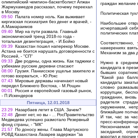
олимпийский чемпион-баскетболист Алжан
граждан желание п
Жармухамедов рассказал, почему переехал
в Москву
Политическая тух
09:50
Палата номер ноль. Как выживает
киргизская психиатрия без денег и врачей, -
Наибольшее отвр
А.Мамараимов
исчерпавший себя
09:40
Мир на пути развала. Главный
политических пла
экономический тренд 2018-го года -
тотальная дезинтеграция, - И.Бойко
Соответственно,
09:39
Казахстан пошел наперекор Москве.
намерениях взять
Астана не боится нарушать договоренности с
Механизм за два д
Россией, - "СП"
09:33
Две родины, одна жизнь. Как таджики с
Нужно в среднем
узбеками русские деревни спасают
кандидата в през
08:00
Грузия. Панкисское ущелье закипело и
бывших соратник
готово взорваться, - Ю.Рокс
"Какой раз балл
07:43
Мировые державы начинают новый
кандидаты закаты
передел Ближнего Востока, - М.Рощин
словно размазыв
00:01
Россия и европейский газовый рынок,
коррупции, бесп
- П.Искендеров
гражданин, внов
радетеля страд
Пятница, 12.01.2018
окружением, неп
23:29
Назарбаев летит в США. Зачем?
ближайшие полчас
22:48
Денег нет, но вы - ... РосПравительство
И так, час за ча
Медведева успешно размотало Резервный
пресс-конференци
фонд страны, - "МК"
Нескончаемая ч
21:57
По доносу жены. Глава Мартукского
заседаний, огро
РОВД Казахстана Лазарев задержан "за
воротил и прочие