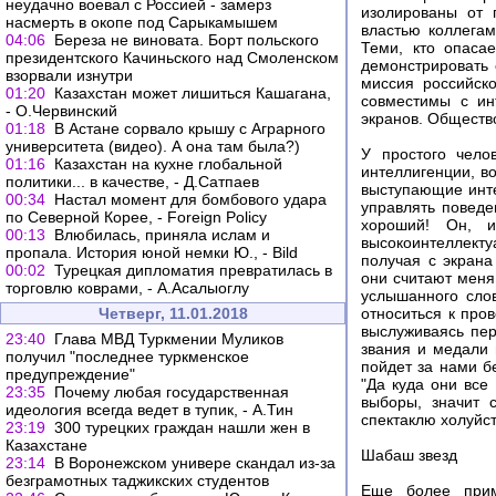
неудачно воевал с Россией - замерз
изолированы от 
насмерть в окопе под Сарыкамышем
властью коллега
04:06
Береза не виновата. Борт польского
Теми, кто опаса
президентского Качиньского над Смоленском
демонстрировать 
взорвали изнутри
миссия российск
01:20
Казахстан может лишиться Кашагана,
совместимы с ин
- О.Червинский
экранов. Общество
01:18
В Астане сорвало крышу с Аграрного
университета (видео). А она там была?)
У простого чело
01:16
Казахстан на кухне глобальной
интеллигенции, в
политики... в качестве, - Д.Сатпаев
выступающие интел
00:34
Настал момент для бомбового удара
управлять поведе
по Северной Корее, - Foreign Policy
хороший! Он, и
00:13
Влюбилась, приняла ислам и
высокоинтеллект
пропала. История юной немки Ю., - Bild
получая с экрана
00:02
Турецкая дипломатия превратилась в
они считают меня 
торговлю коврами, - А.Асалыоглу
услышанного слов
Четверг, 11.01.2018
относиться к про
выслуживаясь пе
23:40
Глава МВД Туркмении Муликов
звания и медали 
получил "последнее туркменское
пойдет за нами б
предупреждение"
"Да куда они все 
23:35
Почему любая государственная
выборы, значит 
идеология всегда ведет в тупик, - А.Тин
спектаклю холуйс
23:19
300 турецких граждан нашли жен в
Казахстане
Шабаш звезд
23:14
В Воронежском универе скандал из-за
безграмотных таджикских студентов
Еще более прим