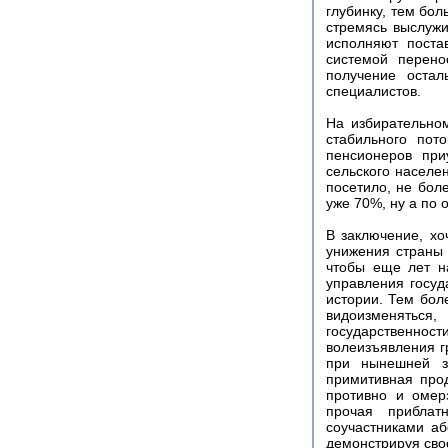
глубинку, тем бол
стремясь выслуж
исполняют поста
системой перено
получение остал
специалистов.
На избирательном
стабильного пот
пенсионеров при
сельского населен
посетило, не бол
уже 70%, ну а по 
В заключение, хо
унижения страны 
чтобы еще лет н
управления госуд
истории. Тем бол
видоизменяться
государственно
волеизъявления г
при нынешней з
примитивная про
противно и омерз
прочая приблат
соучастниками аб
демонстрируя сво