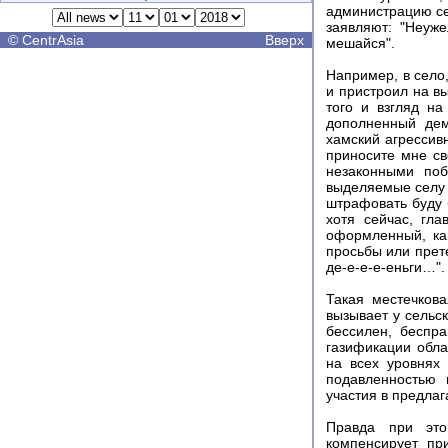
администрацию сел
заявляют: "Неуж
©
CentrAsia
Вверх
мешайся".
Например, в село,
и пристроил на в
того и взгляд на
дополненный дем
хамский агрессивн
приносите мне св
незаконными поб
выделяемые селу н
штрафовать буду 
хотя сейчас, гл
оформленный, как
просьбы или прете
де-е-е-е-еньги…".
Такая местечков
вызывает у сельс
бессилен, беспр
газификации обла
на всех уровнях
подавленностью 
участия в предлаг
Правда при это
компенсирует пр