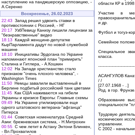
наступлению на панджшерскую оппозицию, -
области КР в 1998
А.Серенко
Участие в ме
Воскресенье, 26.02.2023
правоохранительн
22:43
Запад решил удвоить ставки в
и др.
противостоянии с Россией, - НГ
20:17
УзбПевицу Канизу лишили лицензии за
Футбол и тогуз-ко
"безнравственные" видео
18:13
Каждой женщине-депутатке
Семейное положен
КырПарламента дадут по новой служебной
машине
Специальное зва
18:10
Инициативы Эрдогана по Украине
класса.
напоминают японский план "примирить"
Сталина и Гитлера, - А.Кошкин
------------------------
12:02
На Западе христианство стало
признаком "очень плохого человека", -
АСАНГУЛОВ Канат
Washington Times
/ /
11:50
Немцы завалили выставленный в
[27.07.1968 - ..]
Берлине подбитый российский танк цветами
Род. в гор. Фрунзе
11:45
Как США наживаются на гибели
Украины и кризисе Европы: Главные схемы
Образование выс
09:49
На Украине утилизировали еще
специальности "п
одного штатовского ветерана-"афганца"
Питерса
Трудовую деятель
01:44
Советская номенклатура Средней
космических иссл
Азии: брежневская система, - Н.Митрохин
управлении.
00:55
С чем летит в Астану Энтони Блинкен,
С 2002 - начальн
- Вл.Прохватилов