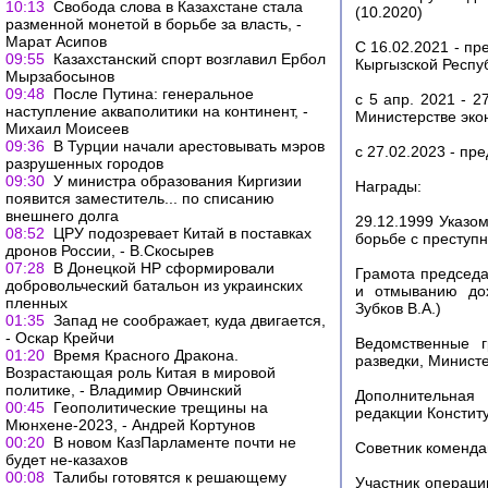
10:13
Свобода слова в Казахстане стала
(10.2020)
разменной монетой в борьбе за власть, -
Марат Асипов
С 16.02.2021 - п
09:55
Казахстанский спорт возглавил Ербол
Кыргызской Респу
Мырзабосынов
09:48
После Путина: генеральное
с 5 апр. 2021 - 
наступление акваполитики на континент, -
Министерстве эко
Михаил Моисеев
09:36
В Турции начали арестовывать мэров
с 27.02.2023 - пр
разрушенных городов
09:30
У министра образования Киргизии
Награды:
появится заместитель... по списанию
внешнего долга
29.12.1999 Указо
08:52
ЦРУ подозревает Китай в поставках
борьбе с преступ
дронов России, - В.Скосырев
07:28
В Донецкой НР сформировали
Грамота председ
добровольческий батальон из украинских
и отмыванию дох
пленных
Зубков В.А.)
01:35
Запад не соображает, куда двигается,
- Оскар Крейчи
Ведомственные 
01:20
Время Красного Дракона.
разведки, Минист
Возрастающая роль Китая в мировой
политике, - Владимир Овчинский
Дополнительная
00:45
Геополитические трещины на
редакции Конститу
Мюнхене-2023, - Андрей Кортунов
00:20
В новом КазПарламенте почти не
Советник коменда
будет не-казахов
00:08
Талибы готовятся к решающему
Участник операци