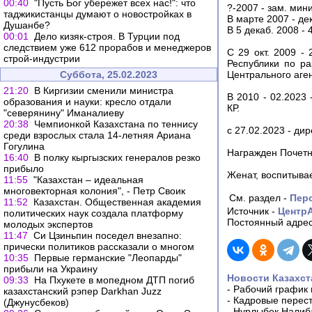
00:40
"Пусть Бог убережет всех нас!": что
?-2007 - зам. мин
таджикистанцы думают о новостройках в
В марте 2007 - де
Душанбе?
В 5 декаб. 2008 -
00:01
Дело кизяк-строя. В Турции под
следствием уже 612 прорабов и менеджеров
С 29 окт. 2009 -
строй-индустрии
Республики по ра
Суббота, 25.02.2023
Центрального аге
21:20
В Киргизии сменили министра
В 2010 - 02.2023
образования и науки: кресло отдали
КР.
"северянину" Иманалиеву
20:38
Чемпионкой Казахстана по теннису
с 27.02.2023 - ди
среди взрослых стала 14-летняя Ариана
Гогулина
Награжден Почетн
16:40
В полку кыргызских генералов резко
прибыло
Женат, воспитывае
11:55
"Казахстан – идеальная
многовекторная колония", - Петр Своик
См. раздел -
Пер
11:52
Казахстан. Общественная академия
Источник -
Центр
политических наук создала платформу
Постоянный адрес
молодых экспертов
11:47
Си Цзиньпин поседел внезапно:
прически политиков рассказали о многом
10:35
Первые германские "Леопарды"
прибыли на Украину
Новости Казахст
09:33
На Пхукете в мопедном ДТП погиб
-
Рабочий график 
казахстанский рэпер Darkhan Juzz
-
Кадровые перес
(Джунусбеков)
-
Нурлыбек Налиб