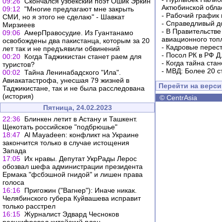
09:26
Скончался узбекский поэт Ошик Эркин
Актюбинской обла
09:12
"Многие предлагают мне закрыть
-
Рабочий график 
СМИ, но я этого не сделаю" - Шавкат
-
Справедливый до
Мирзиеев
-
В Правительстве
09:06
АмерПравосудие. Из Гуантанамо
авиационного топ
освобождены два пакистанца, которым за 20
-
Кадровые перес
лет так и не предъявили обвинений
-
Посол РК в РФ Д
00:20
Когда Таджикистан станет раем для
-
Когда тайна ста
туристов?
-
МВД: Более 20 с
00:02
Тайна Ленинабадского "Ила".
Авиакатастрофа, унесшая 79 жизней в
Перейти на верс
Таджикистане, так и не была расследована
(история)
©
CentrAsia
Пятница, 24.02.2023
22:36
Блинкен летит в Астану и Ташкент.
Щекотать российское "подбрюшье"
18:47
Al Mayadeen: конфликт на Украине
закончится только в случае истощения
Запада
17:05
Их нравы. Депутат УкрРады Лерос
обозвал шефа администрации президента
Ермака "фсбэшной гнидой" и лишен права
голоса
16:16
Пригожин ("Вагнер"): Иначе никак.
Челябинского губера Куйвашева исправит
только расстрел
16:15
Журналист Эдвард Чесноков