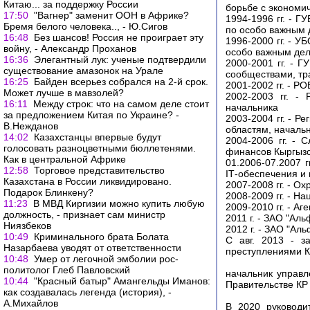
Китаю... за поддержку России
борьбе с экономи
17:50
"Вагнер" заменит ООН в Африке?
1994-1996 гг. - 
Бремя белого человека.., - Ю.Сигов
по особо важным 
16:48
Без шансов! Россия не проиграет эту
1996-2000 гг. - 
войну, - Александр Проханов
особо важным дел
16:36
Элегантный лук: ученые подтвердили
2000-2001 гг. - 
существование амазонок на Урале
сообществами, тр
16:25
Байден всерьез собрался на 2-й срок.
2001-2002 гг. - Р
Может лучше в мавзолей?
2002-2003 гг. -
16:11
Между строк: что на самом деле стоит
начальника
за предложением Китая по Украине? -
2003-2004 гг. - 
В.Нежданов
областям, началь
14:02
Казахстанцы впервые будут
2004-2006 гг. -
голосовать разноцветными бюллетенями.
финансов Кыргызс
Как в центральной Африке
01.2006-07.2007 
12:58
Торговое представительство
IТ-обеспечения и
Казахстана в России ликвидировано.
2007-2008 гг. - О
Подарок Блинкену?
2008-2009 гг. - 
11:23
В МВД Киргизии можно купить любую
2009-2010 гг. - А
должность, - признает сам министр
2011 г. - ЗАО "Ал
Ниязбеков
2012 г. - ЗАО "Ал
10:49
Криминального брата Болата
С авг. 2013 - з
Назарбаева уводят от ответственности
преступлениями 
10:48
Умер от легочной эмболии рос-
политолог Глеб Павловский
начальник управ
10:44
"Красный батыр" Амангельды Иманов:
Правительстве КР 
как создавалась легенда (история), -
А.Михайлов
В 2020 руководи