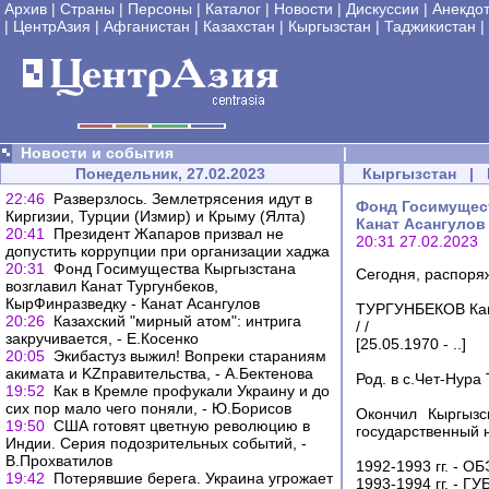
Архив
|
Страны
|
Персоны
|
Каталог
|
Новости
|
Дискуссии
|
Анекдо
|
ЦентрАзия
|
Афганистан
|
Казахстан
|
Кыргызстан
|
Таджикистан
|
Новости и события
|
Понедельник, 27.02.2023
Кыргызстан
|
22:46
Разверзлось. Землетрясения идут в
Фонд Госимущест
Киргизии, Турции (Измир) и Крыму (Ялта)
Канат Асангулов
20:41
Президент Жапаров призвал не
20:31 27.02.2023
допустить коррупции при организации хаджа
20:31
Фонд Госимущества Кыргызстана
Сегодня, распоря
возглавил Канат Тургунбеков,
КырФинразведку - Канат Асангулов
ТУРГУНБЕКОВ Кан
20:26
Казахский "мирный атом": интрига
/ /
закручивается, - Е.Косенко
[25.05.1970 - ..]
20:05
Экибастуз выжил! Вопреки стараниям
акимата и KZправительства, - А.Бектенова
Род. в с.Чет-Нура
19:52
Как в Кремле профукали Украину и до
сих пор мало чего поняли, - Ю.Борисов
Окончил Кыргызск
19:50
США готовят цветную революцию в
государственный н
Индии. Серия подозрительных событий, -
В.Прохватилов
1992-1993 гг. - 
19:42
Потерявшие берега. Украина угрожает
1993-1994 гг. - 