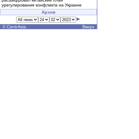
расшифровал китайский план
урегулирования конфликта на Украине
Архив
©
CentrAsia
Вверх