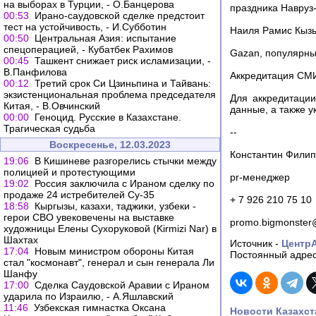
на выборах в Турции, - О.Банцерова
праздника Навруз
00:53
Ирано-саудовской сделке предстоит
тест на устойчивость, - И.Субботин
Наиля Рамис Кызы
00:50
Центральная Азия: испытание
спецоперацией, - Кубатбек Рахимов
Gazan, популярны
00:45
Ташкент снижает риск исламизации, -
В.Панфилова
Аккредитация СМИ
00:12
Третий срок Си Цзиньпина и Тайвань:
экзистенциональная проблема председателя
Для аккредитаци
Китая, - В.Овчинский
данные, а также у
00:00
Геноцид. Русские в Казахстане.
Трагическая судьба
--
Воскресенье, 12.03.2023
Константин Фили
19:06
В Кишиневе разгорелись стычки между
полицией и протестующими
pr-менеджер
19:02
Россия заключила с Ираном сделку по
продаже 24 истребителей Су-35
+ 7 926 210 75 10
18:58
Кыргызы, казахи, таджики, узбеки -
герои СВО увековечены на выставке
promo.bigmonster
художницы Елены Сухоруковой (Kirmizi Nar) в
Шахтах
Источник -
Центр
17:04
Новым министром обороны Китая
Постоянный адрес
стал "космонавт", генерал и сын генерала Ли
Шанфу
17:00
Сделка Саудовской Аравии с Ираном
ударила по Израилю, - А.Яшлавский
11:46
Узбекская гимнастка Оксана
Новости Казахст