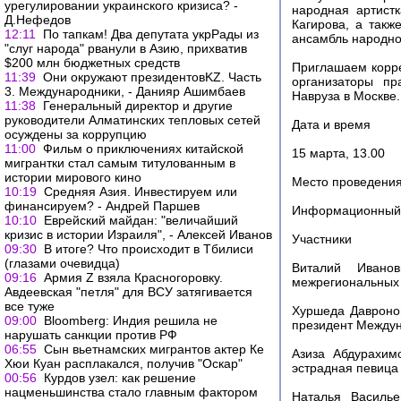
урегулировании украинского кризиса? -
народная артистк
Д.Нефедов
Кагирова, а так
12:11
По тапкам! Два депутата укрРады из
ансамбль народног
"слуг народа" рванули в Азию, прихватив
$200 млн бюджетных средств
Приглашаем корре
11:39
Они окружают президентовKZ. Часть
организаторы пр
3. Международники, - Данияр Ашимбаев
Навруза в Москве.
11:38
Генеральный директор и другие
руководители Алматинских тепловых сетей
Дата и время
осуждены за коррупцию
11:00
Фильм о приключениях китайской
15 марта, 13.00
мигрантки стал самым титулованным в
истории мирового кино
Место проведени
10:19
Средняя Азия. Инвестируем или
финансируем? - Андрей Паршев
Информационный ц
10:10
Еврейский майдан: "величайший
кризис в истории Израиля", - Алексей Иванов
Участники
09:30
В итоге? Что происходит в Тбилиси
(глазами очевидца)
Виталий Иванов
09:16
Армия Z взяла Красногоровку.
межрегиональных 
Авдеевская "петля" для ВСУ затягивается
все туже
Хуршеда Давронов
09:00
Bloomberg: Индия решила не
президент Междун
нарушать санкции против РФ
06:55
Сын вьетнамских мигрантов актер Ке
Азиза Абдурахим
Хюи Куан расплакался, получив "Оскар"
эстрадная певица 
00:56
Курдов узел: как решение
нацменьшинства стало главным фактором
Наталья Василье