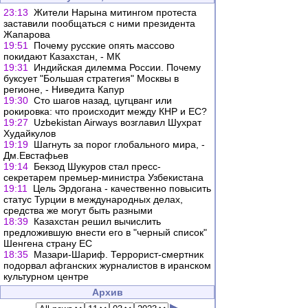
23:13
Жители Нарына митингом протеста
заставили пообщаться с ними президента
Жапарова
19:51
Почему русские опять массово
покидают Казахстан, - МК
19:31
Индийская дилемма России. Почему
буксует "Большая стратегия" Москвы в
регионе, - Ниведита Капур
19:30
Сто шагов назад, цугцванг или
рокировка: что происходит между КНР и ЕС?
19:27
Uzbekistan Airways возглавил Шухрат
Худайкулов
19:19
Шагнуть за порог глобального мира, -
Дм.Евстафьев
19:14
Бекзод Шукуров стал пресс-
секретарем премьер-министра Узбекистана
19:11
Цель Эрдогана - качественно повысить
статус Турции в международных делах,
средства же могут быть разными
18:39
Казахстан решил вычислить
предложившую внести его в "черный список"
Шенгена страну ЕС
18:35
Мазари-Шариф. Террорист-смертник
подорвал афганских журналистов в иранском
культурном центре
Архив