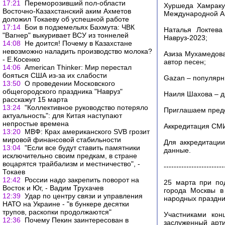
17:21
Переморозивший пол-области
Хуршеда Хамракул
Восточно-Казахстанский аким Ахметов
Международной Ак
доложил Токаеву об успешной работе
17:14
Бои в подземельях Бахмута: ЧВК
Наталья Локтева
"Вагнер" выкуривает ВСУ из тоннелей
Навруз-2023;
14:08
Не доится! Почему в Казахстане
невозможно наладить производство молока?
Азиза Мухамедова
- Е.Косенко
автор песен;
14:06
American Thinker: Мир перестал
бояться США из-за их слабости
Gazan – популярн
13:50
О проведении Московского
общегородского праздника "Навруз"
Наиля Шахова – д
расскажут 15 марта
13:24
"Коллективное руководство потеряло
Приглашаем предс
актуальность": для Китая наступают
непростые времена
Аккредитация СМИ 
13:20
МВФ: Крах американского SVB грозит
мировой финансовой стабильности
Для аккредитаци
13:04
"Если все будут ставить памятники
данные.
исключительно своим предкам, в стране
воцарятся трайбализм и местничество", -
------------------------
Токаев
12:42
России надо закрепить поворот на
25 марта при по
Восток и Юг, - Вадим Трухачев
города Москвы в
12:39
Удар по центру связи и управления
народных праздни
НАТО на Украине - "в бункере десятки
трупов, раскопки продолжаются"
Участниками кон
12:36
Почему Пекин заинтересован в
заслуженный арти