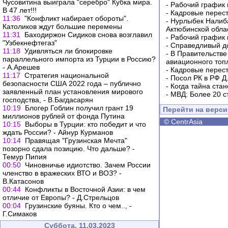
Чусовитина выиграла "серебро" Кубка мира.
-
Рабочий график 
В 47 лет!!!
-
Кадровые перес
11:36
"Конфликт набирает обороты".
-
Нурлыбек Налиб
Католиков ждут большие перемены
Актюбинской обла
11:31
Баходиржон Сидиков снова возглавил
-
Рабочий график 
"Узбекнефтегаз"
-
Справедливый до
11:18
Удивляться ли блокировке
-
В Правительстве
параллельного импорта из Турции в Россию?
авиационного топ
- А.Арешев
-
Кадровые перес
11:17
Стратегия национальной
-
Посол РК в РФ Д
безопасности США 2022 года – публично
-
Когда тайна ста
заявленный план установления мирового
-
МВД: Более 20 с
господства, - В.Багдасарян
10:19
Блогер Гоблин получил грант 19
Перейти на верс
миллионов рублей от фонда Путина
©
CentrAsia
10:15
Выборы в Турции: кто победит и что
ждать России? - Айнур Курманов
10:14
Правящая "Грузинская Мечта"
позорно сдала позицию. Что дальше? -
Темур Пипия
00:50
Чиновничье идиотство. Зачем России
членство в вражеских ВТО и ВОЗ? -
В.Катасонов
00:44
Конфликты в Восточной Азии: в чем
отличие от Европы? - Д.Стрельцов
00:04
Грузинские буяны. Кто о чем.., -
Г.Симаков
Суббота, 11.03.2023