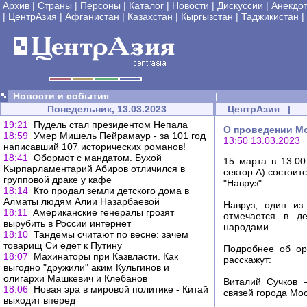
Архив
|
Страны
|
Персоны
|
Каталог
|
Новости
|
Дискуссии
|
Анекдо
|
ЦентрАзия
|
Афганистан
|
Казахстан
|
Кыргызстан
|
Таджикистан
|
Новости и события
|
Понедельник, 13.03.2023
ЦентрАзия
|
19:21
Пудель стал президентом Непала
О проведении Мо
18:59
Умер Мишель Пейрамаур - за 101 год
13:50 13.03.2023
написавший 107 исторических романов!
18:41
Обормот с мандатом. Бухой
15 марта в 13:0
Кырпарламентарий Абиров отличился в
сектор А) состои
групповой драке у кафе
"Навруз".
18:14
Кто продал земли детского дома в
Алматы людям Алии Назарбаевой
Навруз, один из
18:11
Американские генералы грозят
отмечается в д
вырубить в России интернет
народами.
18:10
Тандемы считают по весне: зачем
товарищ Си едет к Путину
Подробнее об ор
18:07
Махинаторы при Казвласти. Как
расскажут:
выгодно "дружили" аким Кульгинов и
олигархи Машкевич и Клебанов
Виталий Сучков 
18:06
Новая эра в мировой политике - Китай
связей города Мо
выходит вперед